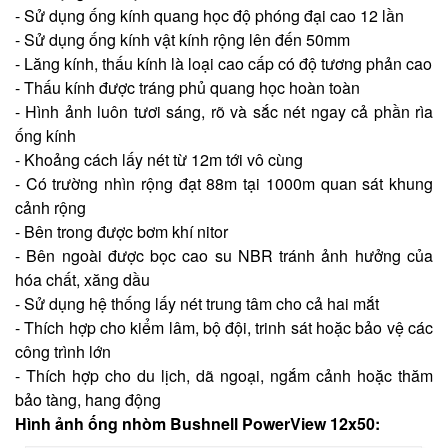
- Sử dụng ống kính quang học độ phóng đại cao 12 lần
- Sử dụng ống kính vật kính rộng lên đến 50mm
- Lăng kính, thấu kính là loại cao cấp có độ tương phản cao
- Thấu kính được tráng phủ quang học hoàn toàn
- Hình ảnh luôn tươi sáng, rõ và sắc nét ngay cả phần rìa
ống kính
- Khoảng cách lấy nét từ 12m tới vô cùng
- Có trường nhìn rộng đạt 88m tại 1000m quan sát khung
cảnh rộng
- Bên trong được bơm khí nitor
- Bên ngoài được bọc cao su NBR tránh ảnh hưởng của
hóa chất, xăng dầu
- Sử dụng hệ thống lấy nét trung tâm cho cả hai mắt
- Thích hợp cho kiểm lâm, bộ đội, trinh sát hoặc bảo vệ các
công trình lớn
- Thích hợp cho du lịch, dã ngoại, ngắm cảnh hoặc thăm
bảo tàng, hang động
Hình ảnh ống nhòm Bushnell PowerView 12x50: