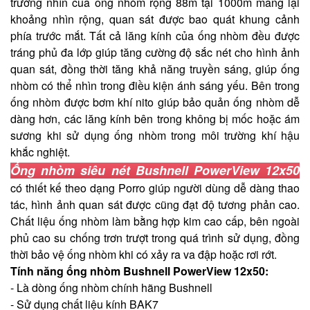
trường nhìn của ống nhòm rộng 88m tại 1000m mang lại
khoảng nhìn rộng, quan sát được bao quát khung cảnh
phía trước mắt. Tất cả lăng kính của ống nhòm đều được
tráng phủ đa lớp giúp tăng cường độ sắc nét cho hình ảnh
quan sát, đồng thời tăng khả năng truyền sáng, giúp ống
nhòm có thể nhìn trong điều kiện ánh sáng yếu. Bên trong
ống nhòm được bơm khí nito giúp bảo quản ống nhòm dễ
dàng hơn, các lăng kính bên trong không bị mốc hoặc ám
sương khi sử dụng ống nhòm trong môi trường khí hậu
khắc nghiệt.
Ống nhòm siêu nét Bushnell PowerView 12x50
có thiết kế theo dạng Porro giúp người dùng dễ dàng thao
tác, hình ảnh quan sát được cũng đạt độ tương phản cao.
Chất liệu ống nhòm làm bằng hợp kim cao cấp, bên ngoài
phủ cao su chống trơn trượt trong quá trình sử dụng, đồng
thời bảo vệ ống nhòm khi có xảy ra va đập hoặc rơi rớt.
Tính năng ống nhòm Bushnell PowerView 12x50:
- Là dòng ống nhòm chính hãng Bushnell
- Sử dụng chất liệu kính BAK7