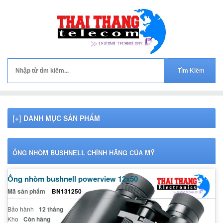
[+] DANH MỤC SẢN PHẨM
ỐNG NHÒM BUSHNELL CHÍNH HÃNG CỦA MỸ
Ống nhòm bushnell powerview 12x50
Mã sản phẩm
BN131250
Bảo hành
12 tháng
Kho
Còn hàng