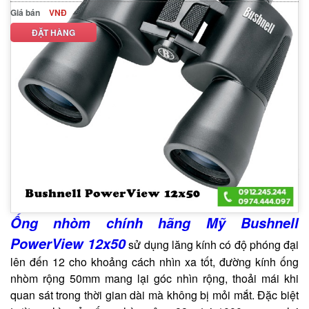
Giá bán
VNĐ
ĐẶT HÀNG
MÔ TẢ SẢN PHẨM
THÔNG SỐ KỸ THUẬT
Ống nhòm ngày Bushnell PowerView 12x50
thuộc
dòng sản phẩm chính hãng, chất lượng cao của Mỹ, ống
nhòm được ứng dụng các công nghệ vô cùng hiện đại
nhằm mang đến cho người dùng chất lượng quang học tốt
nhất. Ống nhòm sử dụng phổ biến trong các hoạt động du
lịch, ngắm thú, tuần tra, săn ong, tầm lan,….
Ống nhòm chính hãng Mỹ Bushnell
PowerView 12x50
sử dụng lăng kính có độ phóng đại
lên đến 12 cho khoảng cách nhìn xa tốt, đường kính ống
nhòm rộng 50mm mang lại góc nhìn rộng, thoải mái khi
quan sát trong thời gian dài mà không bị mỏi mắt. Đặc biệt