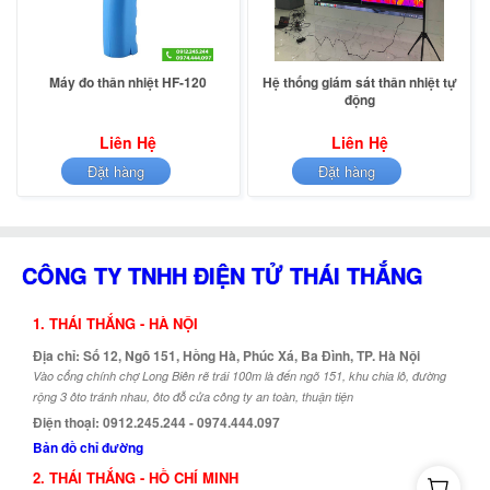
Máy đo thân nhiệt HF-120
Hệ thống giám sát thân nhiệt tự
động
Liên Hệ
Liên Hệ
Đặt hàng
Đặt hàng
CÔNG TY TNHH ĐIỆN TỬ THÁI THẮNG
1. THÁI THẮNG - HÀ NỘI
Địa chỉ: Số 12, Ngõ 151, Hồng Hà, Phúc Xá, Ba Đình, TP. Hà Nội
Vào cổng chính chợ Long Biên rẽ trái 100m là đến ngõ 151, khu chia lô, đường
rộng 3 ôto tránh nhau, ôto đỗ cửa công ty an toàn, thuận tiện
Điện thoại: 0912.245.244 - 0974.444.097
Bản đồ chỉ đường
2. THÁI THẮNG - HỒ CHÍ MINH