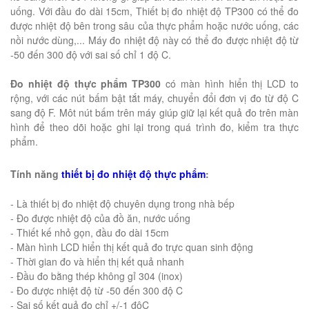
uống. Với đầu đo dài 15cm, Thiết bị đo nhiệt độ TP300 có thể đo
được nhiệt độ bên trong sâu của thực phẩm hoặc nước uống, các
nồi nước dùng,... Máy đo nhiệt độ này có thể đo được nhiệt độ từ
-50 đến 300 độ với sai số chỉ 1 độ C.
Đo nhiệt độ thực phẩm TP300
có màn hình hiển thị LCD to
rộng, với các nút bấm bật tắt máy, chuyển đổi đơn vị đo từ độ C
sang độ F. Môt nút bấm trên máy giúp giữ lại kết quả đo trên màn
hình để theo dõi hoặc ghi lại trong quá trình đo, kiểm tra thực
phẩm.
Tính năng
thiết bị đo nhiệt độ thực phẩm
:
- Là thiết bị đo nhiệt độ chuyên dụng trong nhà bếp
- Đo được nhiệt độ của đồ ăn, nước uống
- Thiết kế nhỏ gọn, đầu đo dài 15cm
- Màn hình LCD hiển thị kết quả đo trực quan sinh động
- Thời gian đo và hiển thị kết quả nhanh
- Đầu đo bằng thép không gỉ 304 (inox)
- Đo được nhiệt độ từ -50 đến 300 độ C
- Sai số kết quả đo chỉ +/-1 độC