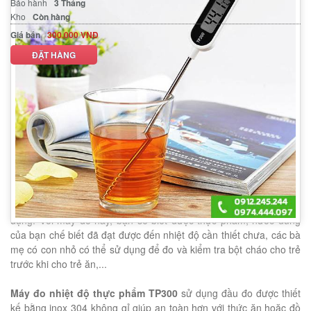
Bảo hành
3 Tháng
Kho
Còn hàng
Giá bán
300.000 VNĐ
ĐẶT HÀNG
MÔ TẢ SẢN PHẨM
THÔNG SỐ KỸ THUẬT
Đo nhiệt độ thực phẩm TP300
Máy đo nhiệt độ thực phẩm
hay
thiết bị đo nhiệt độ thực
phẩm
là thiết bị sử dung trong nhà bếp để đo nhiệt độ của các
món ăn, đồ uống trong khi chế biến hoặc trước khi đưa ra sử
dụng. Với máy đo này, bạn sẽ biết được thực phẩm, nước dùng
của bạn chế biết đã đạt được đến nhiệt độ cần thiết chưa, các bà
mẹ có con nhỏ có thể sử dụng để đo và kiểm tra bột cháo cho trẻ
trước khi cho trẻ ăn,...
Máy đo nhiệt độ thực phẩm TP300
sử dụng đầu đo được thiết
kế bằng inox 304 không gỉ giúp an toàn hơn với thức ăn hoặc đồ