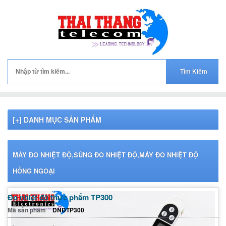
[+] DANH MỤC SẢN PHẨM
MÁY ĐO NHIỆT ĐỘ,SÚNG ĐO NHIỆT ĐỘ,MÁY ĐO NHIỆT ĐỘ
HỒNG NGOẠI
Đo nhiệt độ thực phẩm TP300
Mã sản phẩm
DNDTP300