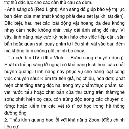
trợ thủ đắc lực cho các cần thủ câu cá đêm.
- Ánh sáng đỏ (Red Light): Ánh sáng đỏ giúp bảo vệ thị lực
ban đêm của mắt (mắt không phải điều tiết lại khi tắt đèn).
Đặc biệt, hầu hết các loài động vật hoang dã đều không
nhạy cảm hoặc không nhìn thấy dải ánh sáng đỏ này. Vì
vậy, tính năng này cực kỳ hoàn hảo cho việc tiếp cận, săn
bắn hoặc quan sát, quay phim tư liệu sinh vật vào ban đêm
mà không làm chúng giật mình bỏ chạy.
- Tia cực tím UV (Ultra Violet - Bước sóng chuyên dụng):
Phát ra luồng sáng tử ngoại có khả năng kích hoạt các chất
huỳnh quang. Tính năng này phục vụ cho hàng loạt công
việc chuyên sâu: Kiểm tra tiền giả, hộ chiếu, hóa đơn; phát
hiện chất tăng trắng độc hại trong mỹ phẩm/thực phẩm; soi
vết nước tiểu hoặc chất bẩn của thú cưng trên thảm/ghế
sofa; phát hiện bọ cạp, côn trùng độc trong các chuyến đi
rừng; hoặc kiểm tra các vết rò rỉ cơ học trong hệ thống
đường ống.
2. Thấu kính quang học lồi với khả năng Zoom (điều chỉnh
tiêu cự)