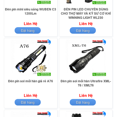
Đèn pin mini siêu sáng WUBEN C3
ĐÈN PIN LED CHUYÊN DÙNG
1200Lm
CHO THỢ MÁY VÀ KỸ SƯ CƠ KHÍ
WINNING LIGHT WL230
Liên Hệ
Liên Hệ
Đặt hàng
Đặt hàng
Đèn pin soi mối hàn giá rẻ A76
Đèn pin soi mối hàn Ultrafire XML-
T6 / XMLT6
Liên Hệ
Liên Hệ
Đặt hàng
Đặt hàng