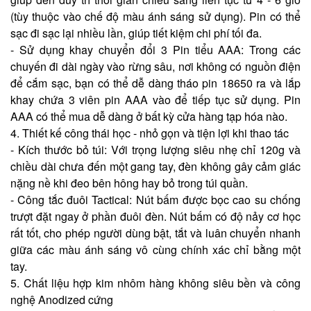
(tùy thuộc vào chế độ màu ánh sáng sử dụng). Pin có thể
sạc đi sạc lại nhiều lần, giúp tiết kiệm chi phí tối đa.
- Sử dụng khay chuyển đổi 3 Pin tiểu AAA: Trong các
chuyến đi dài ngày vào rừng sâu, nơi không có nguồn điện
để cắm sạc, bạn có thể dễ dàng tháo pin 18650 ra và lắp
khay chứa 3 viên pin AAA vào để tiếp tục sử dụng. Pin
AAA có thể mua dễ dàng ở bất kỳ cửa hàng tạp hóa nào.
4. Thiết kế công thái học - nhỏ gọn và tiện lợi khi thao tác
- Kích thước bỏ túi: Với trọng lượng siêu nhẹ chỉ 120g và
chiều dài chưa đến một gang tay, đèn không gây cảm giác
nặng nề khi đeo bên hông hay bỏ trong túi quần.
- Công tắc đuôi Tactical: Nút bấm được bọc cao su chống
trượt đặt ngay ở phần đuôi đèn. Nút bấm có độ nảy cơ học
rất tốt, cho phép người dùng bật, tắt và luân chuyển nhanh
giữa các màu ánh sáng vô cùng chính xác chỉ bằng một
tay.
5. Chất liệu hợp kim nhôm hàng không siêu bền và công
nghệ Anodized cứng