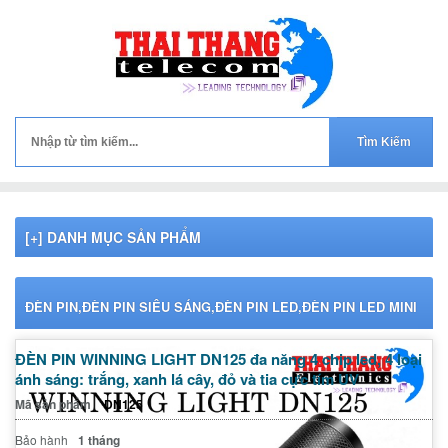
[+] DANH MỤC SẢN PHẨM
ĐÈN PIN,ĐÈN PIN SIÊU SÁNG,ĐÈN PIN LED,ĐÈN PIN LED MINI
ĐÈN PIN WINNING LIGHT DN125 đa năng 4 chip led, 4 loại
ánh sáng: trắng, xanh lá cây, đỏ và tia cực tím UV
Mã sản phẩm
DN125
Bảo hành
1 tháng