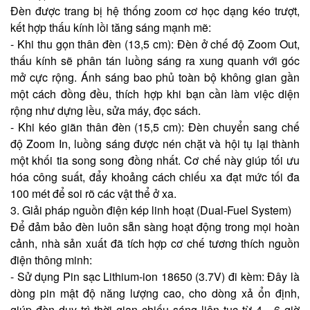
Đèn được trang bị hệ thống zoom cơ học dạng kéo trượt,
kết hợp thấu kính lồi tăng sáng mạnh mẽ:
- Khi thu gọn thân đèn (13,5 cm): Đèn ở chế độ Zoom Out,
thấu kính sẽ phân tán luồng sáng ra xung quanh với góc
mở cực rộng. Ánh sáng bao phủ toàn bộ không gian gần
một cách đồng đều, thích hợp khi bạn cần làm việc diện
rộng như dựng lều, sửa máy, đọc sách.
- Khi kéo giãn thân đèn (15,5 cm): Đèn chuyển sang chế
độ Zoom In, luồng sáng được nén chặt và hội tụ lại thành
một khối tia song song đồng nhất. Cơ chế này giúp tối ưu
hóa công suất, đẩy khoảng cách chiếu xa đạt mức tối đa
100 mét để soi rõ các vật thể ở xa.
3. Giải pháp nguồn điện kép linh hoạt (Dual-Fuel System)
Để đảm bảo đèn luôn sẵn sàng hoạt động trong mọi hoàn
cảnh, nhà sản xuất đã tích hợp cơ chế tương thích nguồn
điện thông minh:
- Sử dụng Pin sạc Lithium-ion 18650 (3.7V) đi kèm: Đây là
dòng pin mật độ năng lượng cao, cho dòng xả ổn định,
giúp đèn duy trì thời gian chiếu sáng liên tục từ 4 - 6 giờ