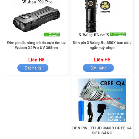
Đèn pin đa năng có tia cực tím uv
Đèn pin XBalog BL-850X bản dài /
Wuben X2Pro UV 365nm
ngắn tuỳ chọn
Liên Hệ
Liên Hệ
Đặt hàng
Đặt hàng
ĐÈN PIN LED JD 9668B CREE Q4
SIÊU SÁNG