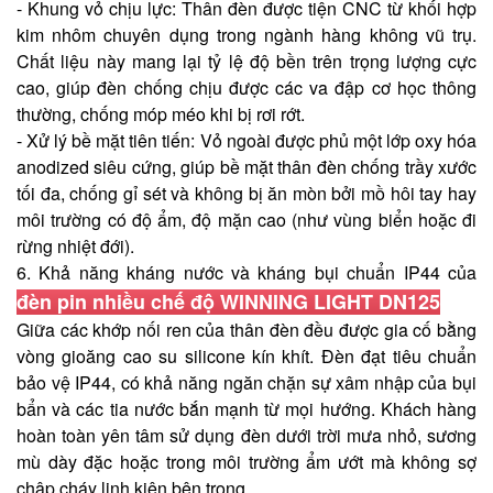
- Khung vỏ chịu lực: Thân đèn được tiện CNC từ khối hợp
kim nhôm chuyên dụng trong ngành hàng không vũ trụ.
Chất liệu này mang lại tỷ lệ độ bền trên trọng lượng cực
cao, giúp đèn chống chịu được các va đập cơ học thông
thường, chống móp méo khi bị rơi rớt.
- Xử lý bề mặt tiên tiến: Vỏ ngoài được phủ một lớp oxy hóa
anodized siêu cứng, giúp bề mặt thân đèn chống trầy xước
tối đa, chống gỉ sét và không bị ăn mòn bởi mồ hôi tay hay
môi trường có độ ẩm, độ mặn cao (như vùng biển hoặc đi
rừng nhiệt đới).
6. Khả năng kháng nước và kháng bụi chuẩn IP44 của
đèn pin nhiều chế độ WINNING LIGHT DN125
Giữa các khớp nối ren của thân đèn đều được gia cố bằng
vòng gioăng cao su silicone kín khít. Đèn đạt tiêu chuẩn
bảo vệ IP44, có khả năng ngăn chặn sự xâm nhập của bụi
bẩn và các tia nước bắn mạnh từ mọi hướng. Khách hàng
hoàn toàn yên tâm sử dụng đèn dưới trời mưa nhỏ, sương
mù dày đặc hoặc trong môi trường ẩm ướt mà không sợ
chập cháy linh kiện bên trong.