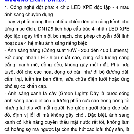
1. Công nghệ đột phá: 4 chip LED XPE độc lập - 4 màu
ánh sáng chuyên dụng
Thay vì phải mang theo nhiều chiếc đèn pin cồng kềnh cho
từng mục đích, DN125 tích hợp cấu trúc 4 nhân LED XPE
độc lập ngay trên một bo mạch, cho phép chuyển đổi linh
hoạt qua 4 hệ màu ánh sáng riêng biệt:
- Ánh sáng trắng (Công suất 10W - 200 đến 400 Lumens):
Sử dụng nhân LED hiệu suất cao, cung cấp luồng sáng
trắng mạnh mẽ, đồng đều, không gây mỏi mắt. Phù hợp
tuyệt đối cho các hoạt động cơ bản như đi bộ đường dài,
cắm trại, tuần tra ban đêm, sửa chữa điện lưới hoặc ứng
phó sự cố khẩn cấp.
- Ánh sáng xanh lá cây (Green Light): Đây là bước sóng
ánh sáng đặc biệt có độ tương phản cực cao trong bóng tối
nhưng lại dịu với mắt người. Nó giúp người dùng đọc bản
đồ, định vị lối đi mà không gây chói. Đặc biệt, ánh sáng
xanh có khả năng xuyên thấu mặt nước rất tốt, không làm
cá hoảng sợ mà ngược lại còn thu hút các loài thủy sản, là