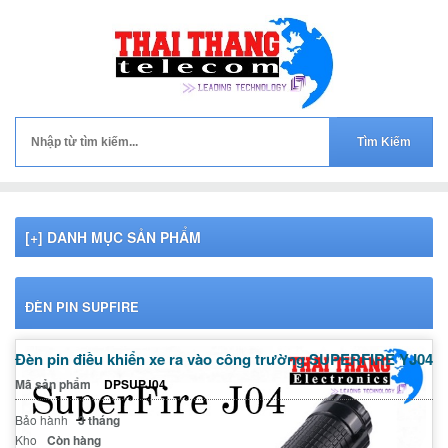
[+] DANH MỤC SẢN PHẨM
ĐÈN PIN SUPFIRE
Đèn pin điều khiển xe ra vào công trường SUPERFIRE YJ04
Mã sản phẩm
DPSUPJ04
Bảo hành
3 tháng
Kho
Còn hàng