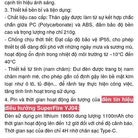
cạnh tín hiệu ánh sáng.
3. Thiết kế bền bỉ và tiện dụng:
- Chất liệu cao cấp: Thân gậy được làm từ sự kết hợp chắc
chắn giữa PC (Polycarbonate) và ABS, đảm bảo độ bền
cao và trọng lượng nhẹ chỉ 210g.
- Chống chịu thời tiết: Đạt cấp độ bảo vệ IP55, cho phép
thiết bị dễ dàng đối phó với những ngày mưa và sương mù,
hoạt động ổn định trong nhiệt độ môi trường từ −10°C đến
40°C
- Thiết kế từ tính (nam châm): Đui đèn được trang bị nam
châm mạnh mẽ, cho phép gắn cố định gậy lên bề mặt kim
loại như ô tô, tủ điện... để rảnh tay thực hiện công việc,
tăng tính linh hoạt trong sử dụng.
đèn tín hiệu
4. Pin và thời gian hoạt động ấn tượng của
điều hướng SuperFire YJ04:
Đèn sử dụng pin lithium 18650 dung lượng 1100mAh cho
thời gian hoạt động lên đến 12 giờ đối với chế độ cảnh báo.
Thời gian sạc của đèn chỉ 4H nhờ chân sạc Type-C.