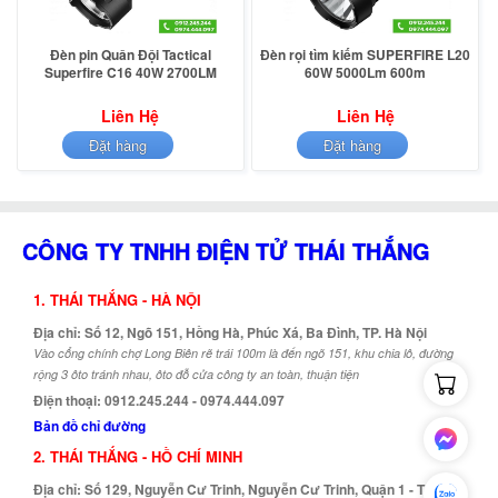
Đèn pin Quân Đội Tactical
Đèn rọi tìm kiếm SUPERFIRE L20
Superfire C16 40W 2700LM
60W 5000Lm 600m
Liên Hệ
Liên Hệ
Đặt hàng
Đặt hàng
CÔNG TY TNHH ĐIỆN TỬ THÁI THẮNG
1. THÁI THẮNG - HÀ NỘI
Địa chỉ: Số 12, Ngõ 151, Hồng Hà, Phúc Xá, Ba Đình, TP. Hà Nội
Vào cổng chính chợ Long Biên rẽ trái 100m là đến ngõ 151, khu chia lô, đường
rộng 3 ôto tránh nhau, ôto đỗ cửa công ty an toàn, thuận tiện
Điện thoại: 0912.245.244 - 0974.444.097
Bản đồ chỉ đường
2. THÁI THẮNG - HỒ CHÍ MINH
Địa chỉ: Số 129, Nguyễn Cư Trinh, Nguyễn Cư Trinh, Quận 1 - TP. Hồ