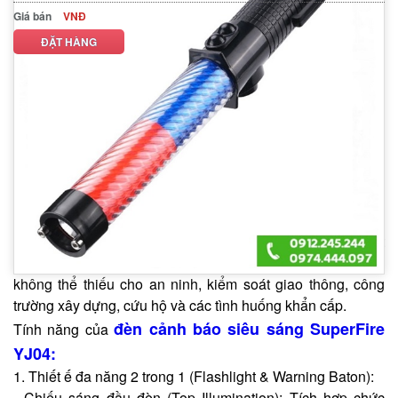
Giá bán
VNĐ
ĐẶT HÀNG
MÔ TẢ SẢN PHẨM
THÔNG SỐ KỸ THUẬT
SuperFire YJ04 là một chiếc gậy điều khiển
kiêm
đèn pin đa năng được thiết kế chuyên biệt cho các công
việc chỉ huy, cảnh báo và cứu hộ trong điều kiện thiếu sáng
hoặc môi trường khắc nghiệt. Sản phẩm này kết hợp giữa
chức năng chiếu sáng mạnh mẽ, cảnh báo trực quan rõ rệt
và tính năng thông báo âm thanh, biến nó thành công cụ
không thể thiếu cho an ninh, kiểm soát giao thông, công
trường xây dựng, cứu hộ và các tình huống khẩn cấp.
đèn cảnh báo siêu sáng SuperFire
Tính năng của
YJ04:
1. Thiết ế đa năng 2 trong 1 (Flashlight & Warning Baton):
- Chiếu sáng đầu đèn (Top Illumination): Tích hợp chức