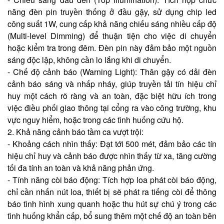
năng đèn pin truyền thống ở đầu gậy, sử dụng chip led
công suất 1W, cung cấp khả năng chiếu sáng nhiều cấp độ
(Multi-level Dimming) để thuận tiện cho việc di chuyển
hoặc kiểm tra trong đêm. Đèn pin này đảm bảo một nguồn
sáng độc lập, không cần lo lắng khi di chuyển.
- Chế độ cảnh báo (Warning Light): Thân gậy có dải đèn
cảnh báo sáng và nhấp nháy, giúp truyền tải tín hiệu chỉ
huy một cách rõ ràng và an toàn, đặc biệt hữu ích trong
việc điều phối giao thông tại cổng ra vào công trường, khu
vực nguy hiểm, hoặc trong các tình huống cứu hộ.
2. Khả năng cảnh báo tầm ca vượt trội:
- Khoảng cách nhìn thấy: Đạt tới 500 mét, đảm bảo các tín
hiệu chỉ huy và cảnh báo được nhìn thấy từ xa, tăng cường
tối đa tính an toàn và khả năng phản ứng.
- Tính năng còi báo động: Tích hợp loa phát còi báo động,
chỉ cần nhấn nút loa, thiết bị sẽ phát ra tiếng còi để thông
báo tình hình xung quanh hoặc thu hút sự chú ý trong các
tình huống khẩn cấp, bổ sung thêm một chế độ an toàn bên