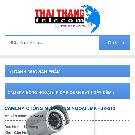
[+] DANH MỤC SẢN PHẨM
CAMERA HỒNG NGOẠI ( IR CMR QUAN SÁT NGÀY ĐÊM )
CAMERA CHỐNG MƯA HỒNG NGOẠI JMK - JK-213
Mã sản phẩm
JK-213
Bảo hành
12 tháng
Kho
Còn hàng