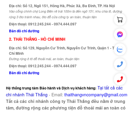
Địa chỉ: Số 12, Ngõ 151, Hồng Hà, Phúc Xá, Ba Đình, TP. Hà Nội
Vào cổng chính chợ Long Biên rẽ trái 100m là đến ngõ 151, khu chia lô, đường
rộng 3 ôto tránh nhau, ôto đỗ cửa công ty an toàn, thuận tiện
Điện thoại: 0912.245.244 - 0974.444.097
Bản đồ chỉ đường
2. THÁI THẮNG - HỒ CHÍ MINH
Địa chỉ: Số 129, Nguyễn Cư Trinh, Nguyễn Cư Trinh, Quận 1 - TP. Hồ
Chí Minh
Đường rộng ô tô đỗ thoải mái, an toàn, thuận tiện
Điện thoại: 0912.245.244 - 0974.444.097
Bản đồ chỉ đường
Tại tất cả các
Hệ thống trung tâm Bảo hành và Dịch vụ khách hàng:
chi nhánh Thái Thắng
-
Email:
thaithangvncompany@gmail.com
Tất cả các chi nhánh công ty Thái Thắng đều nằm ở trung
tâm, đường rộng các phương tiện đỗ thoải mái an toàn có
bảo vệ trông coi
Copyright © 2008 - 2026. All Rights Reserved by Thái Thắng