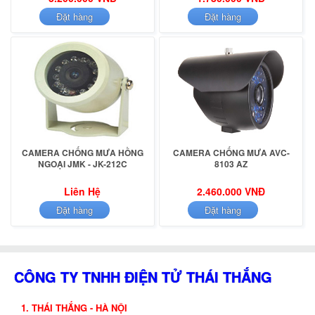
Đặt hàng
Đặt hàng
CAMERA CHỐNG MƯA HỒNG
CAMERA CHỐNG MƯA AVC-
NGOẠI JMK - JK-212C
8103 AZ
Liên Hệ
2.460.000 VNĐ
Đặt hàng
Đặt hàng
CÔNG TY TNHH ĐIỆN TỬ THÁI THẮNG
1. THÁI THẮNG - HÀ NỘI