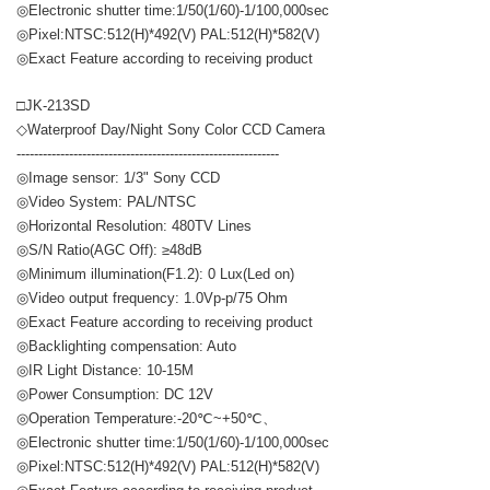
◎Electronic shutter time:1/50(1/60)-1/100,000sec
◎Pixel:NTSC:512(H)*492(V) PAL:512(H)*582(V)
◎Exact Feature according to receiving product
□JK-213SD
◇Waterproof Day/Night Sony Color CCD Camera
------------------------------------------------------------
◎Image sensor: 1/3" Sony CCD
◎Video System: PAL/NTSC
◎Horizontal Resolution: 480TV Lines
◎S/N Ratio(AGC Off): ≥48dB
◎Minimum illumination(F1.2): 0 Lux(Led on)
◎Video output frequency: 1.0Vp-p/75 Ohm
◎Exact Feature according to receiving product
◎Backlighting compensation: Auto
◎IR Light Distance: 10-15M
◎Power Consumption: DC 12V
◎Operation Temperature:-20℃~+50℃、
◎Electronic shutter time:1/50(1/60)-1/100,000sec
◎Pixel:NTSC:512(H)*492(V) PAL:512(H)*582(V)