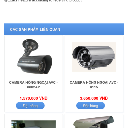
◎Exact Feature according to receiving product
CÁC SẢN PHẨM LIÊN QUAN
CAMERA HỒNG NGOẠI AVC -
CAMERA HỒNG NGOẠI AVC -
8802AP
8115
1.570.000 VNĐ
3.650.000 VNĐ
Đặt hàng
Đặt hàng