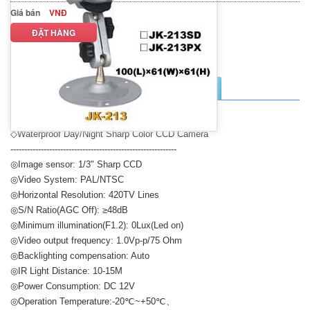
Giá bán
VNĐ
ĐẶT HÀNG
MÔ TẢ SẢN PHẨM
THÔNG SỐ KỸ THUẬT
□JK-213
◇Waterproof Day/Night Sharp Color CCD Camera
------------------------------------------------------------
◎Image sensor: 1/3" Sharp CCD
◎Video System: PAL/NTSC
◎Horizontal Resolution: 420TV Lines
◎S/N Ratio(AGC Off): ≥48dB
◎Minimum illumination(F1.2): 0Lux(Led on)
◎Video output frequency: 1.0Vp-p/75 Ohm
◎Backlighting compensation: Auto
◎IR Light Distance: 10-15M
◎Power Consumption: DC 12V
◎Operation Temperature:-20℃~+50℃、