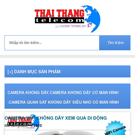
[+] DANH MỤC SẢN PHẨM
CAMERA KHÔNG DÂY,CAMERA KHÔNG DÂY CÓ MÀN HÌNH
,CAMERA QUAN SÁT KHÔNG DÂY SIÊU NHỎ CÓ MÀN HÌNH
CAMERA WIFI KHÔNG DÂY XEM QUA DI ĐỘNG
Mã sản phẩm
F1010