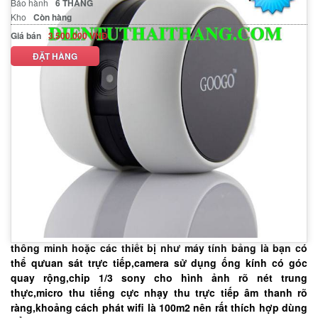
Bảo hành
6 THÁNG
Kho
Còn hàng
Giá bán
3.500.000 VNĐ
ĐẶT HÀNG
MÔ TẢ SẢN PHẨM
THÔNG SỐ KỸ THUẬT
-
CAMERA WIFI
xem qua mạng wifi thông qua hệ điều hành
ios và andriod của các điện thoại thông minh và máy tính
bảng.
-
CAMERA WIFI KHÔNG DÂY
hiện đại nhất hiện nay,bản thân
camera là thiết bị phát wifi bạn chỉ cần dùng điện thoại
thông minh hoặc các thiết bị như máy tính bảng là bạn có
thể qưuan sát trực tiếp,camera sử dụng ống kính có góc
quay rộng,chip 1/3 sony cho hình ảnh rõ nét trung
thực,micro thu tiếng cực nhạy thu trực tiếp âm thanh rõ
ràng,khoảng cách phát wifi là 100m2 nên rất thích hợp dùng