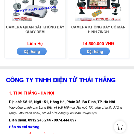
CAMERA QUAN SÁT KHÔNG DÂY
CAMERA KHÔNG DÂY CÓ MÀN
QUAY ĐÊM
HÌNH 7INCH
Liên Hệ
14.500.000 VNĐ
Đặt hàng
Đặt hàng
CÔNG TY TNHH ĐIỆN TỬ THÁI THẮNG
1. THÁI THẮNG - HÀ NỘI
Địa chỉ: Số 12, Ngõ 151, Hồng Hà, Phúc Xá, Ba Đình, TP. Hà Nội
Vào cổng chính chợ Long Biên rẽ trái 100m là đến ngõ 151, khu chia lô, đường
rộng 3 ôto tránh nhau, ôto đỗ cửa công ty an toàn, thuận tiện
Điện thoại: 0912.245.244 - 0974.444.097
Bản đồ chỉ đường