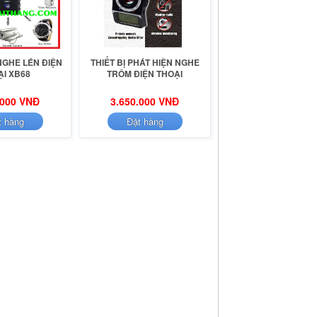
NGHE LÉN ĐIỆN
THIẾT BỊ PHÁT HIỆN NGHE
ẠI XB68
TRÔM ĐIỆN THOẠI
.000 VNĐ
3.650.000 VNĐ
t hàng
Đặt hàng