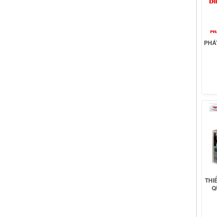
PHÁ
THI
Q