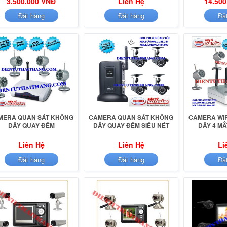
3.500.000 VNĐ
Liên Hệ
14.500
Đặt hàng
Đặt hàng
Đặ
MERA QUAN SÁT KHÔNG
CAMERA QUAN SÁT KHÔNG
CAMERA WI
DÂY QUAY ĐÊM
DÂY QUAY ĐÊM SIÊU NÉT
DÂY 4 M
Liên Hệ
Liên Hệ
Li
Đặt hàng
Đặt hàng
Đặ