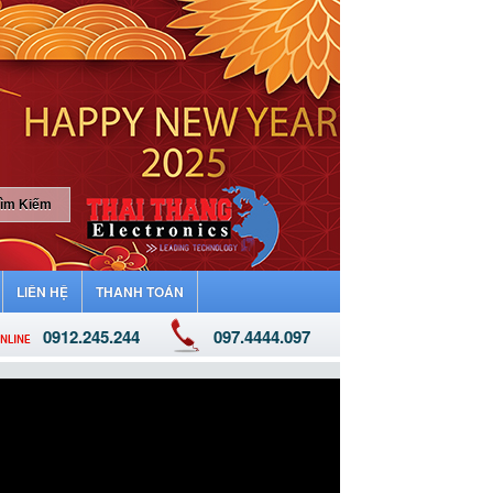
LIÊN HỆ
THANH TOÁN
0912.245.244
097.4444.097