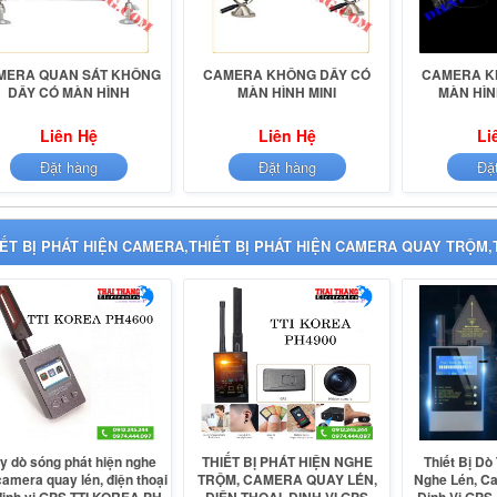
MERA QUAN SÁT KHÔNG
CAMERA KHÔNG DÂY CÓ
CAMERA K
DÂY CÓ MÀN HÌNH
MÀN HÌNH MINI
MÀN HÌN
Liên Hệ
Liên Hệ
Li
Đặt hàng
Đặt hàng
Đặ
IẾT BỊ PHÁT HIỆN CAMERA,THIẾT BỊ PHÁT HIỆN CAMERA QUAY TRỘM,
y dò sóng phát hiện nghe
THIẾT BỊ PHÁT HIỆN NGHE
Thiết Bị Dò
camera quay lén, điện thoại
TRỘM, CAMERA QUAY LÉN,
Nghe Lén, C