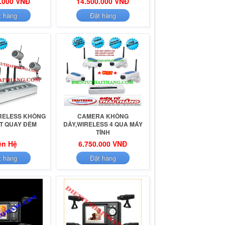
.000 VNĐ
14.500.000 VNĐ
t hàng
Đặt hàng
RELESS KHÔNG
CAMERA KHÔNG
ẮT QUAY ĐÊM
DÂY,WIRELESS 4 QUA MÁY
TÍNH
ên Hệ
6.750.000 VNĐ
t hàng
Đặt hàng