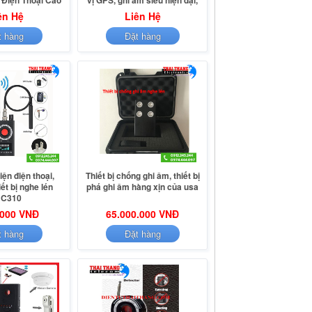
 Điện Thoại Cao
vị GPS, ghi âm siêu hiện đại,
KOREA PH6800
siêu chính xác và siêu nhạy TTI
ên Hệ
Liên Hệ
KOREA PH1390
t hàng
Đặt hàng
ện điện thoại,
Thiết bị chống ghi âm, thiết bị
ết bị nghe lén
phá ghi âm hàng xịn của usa
C310
.000 VNĐ
65.000.000 VNĐ
t hàng
Đặt hàng