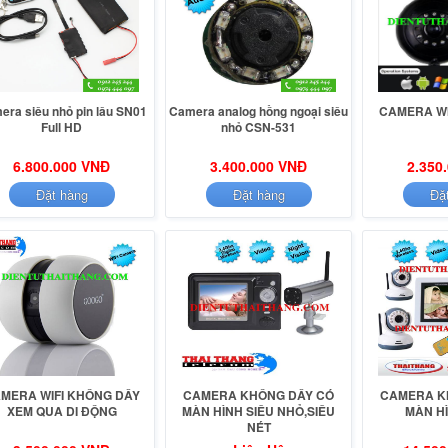
era siêu nhỏ pin lâu SN01
Camera analog hồng ngoại siêu
CAMERA WIF
Full HD
nhỏ CSN-531
6.800.000 VNĐ
3.400.000 VNĐ
2.350
Đặt hàng
Đặt hàng
Đặ
MERA WIFI KHÔNG DÂY
CAMERA KHÔNG DÂY CÓ
CAMERA K
XEM QUA DI ĐỘNG
MÀN HÌNH SIÊU NHỎ,SIÊU
MÀN H
NÉT