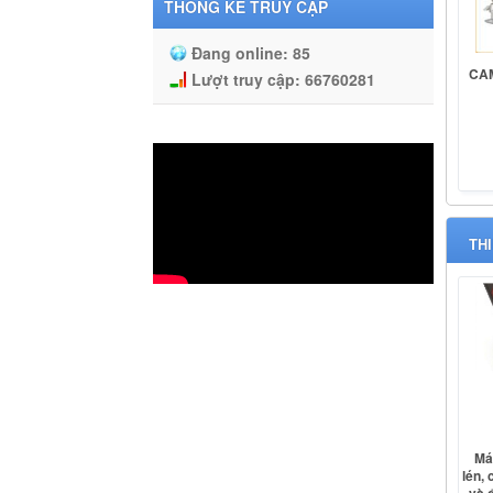
THỐNG KÊ TRUY CẬP
Đang online:
85
CA
Lượt truy cập:
66760281
TH
Má
lén, 