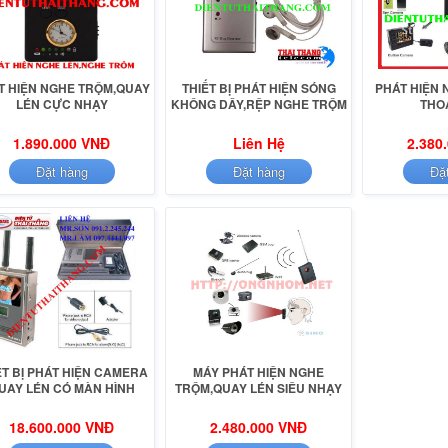
T HIỆN NGHE TRỘM,QUAY
THIẾT BỊ PHÁT HIỆN SÓNG
PHÁT HIỆN 
LÉN CỰC NHẠY
KHÔNG DÂY,RỆP NGHE TRỘM
THO
1.890.000 VNĐ
Liên Hệ
2.380
Đặt hàng
Đặt hàng
Đặ
ẾT BỊ PHÁT HIỆN CAMERA
MÁY PHÁT HIỆN NGHE
UAY LÉN CÓ MÀN HÌNH
TRỘM,QUAY LÉN SIÊU NHẠY
18.600.000 VNĐ
2.480.000 VNĐ