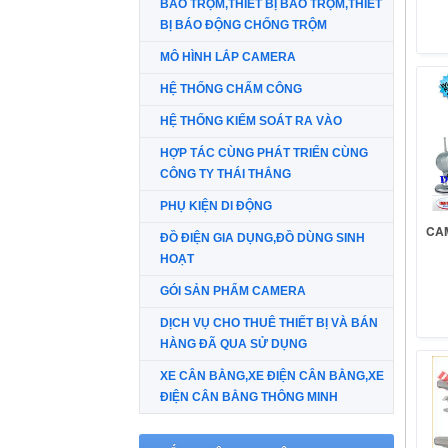
BÁO TRỘM,THIẾT BỊ BÁO TRỘM,THIẾT
BỊ BÁO ĐỘNG CHỐNG TRỘM
MÔ HÌNH LẮP CAMERA
HỆ THỐNG CHẤM CÔNG
HỆ THỐNG KIỂM SOÁT RA VÀO
HỢP TÁC CÙNG PHÁT TRIỂN CÙNG
CÔNG TY THÁI THẮNG
PHỤ KIỆN DI ĐỘNG
CA
ĐỒ ĐIỆN GIA DỤNG,ĐỒ DÙNG SINH
HOẠT
GÓI SẢN PHẨM CAMERA
DỊCH VỤ CHO THUÊ THIẾT BỊ VÀ BÁN
HÀNG ĐÃ QUA SỬ DỤNG
XE CÂN BẰNG,XE ĐIỆN CÂN BẰNG,XE
ĐIỆN CÂN BẰNG THÔNG MINH