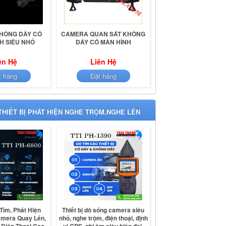
HÔNG DÂY CÓ
CAMERA QUAN SÁT KHÔNG
H SIÊU NHỎ
DÂY CÓ MÀN HÌNH
ên Hệ
Liên Hệ
t hàng
Đặt hàng
THIẾT BỊ PHÁT HIỆN NGHE TRỘM,NGHE LÉN
 Tìm, Phát Hiện
Thiết bị dò sóng camera siêu
amera Quay Lén,
nhỏ, nghe trộm, điện thoại, định