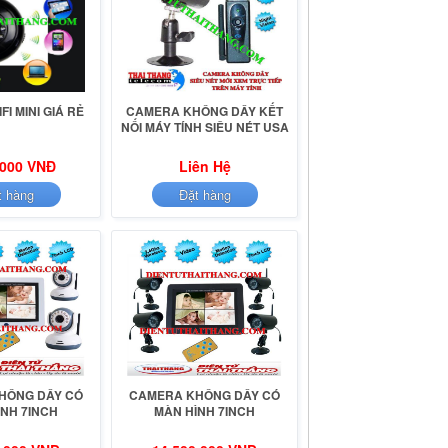
I MINI GIÁ RẺ
CAMERA KHÔNG DÂY KẾT
NỐI MÁY TÍNH SIÊU NÉT USA
.000 VNĐ
Liên Hệ
t hàng
Đặt hàng
HÔNG DÂY CÓ
CAMERA KHÔNG DÂY CÓ
ÌNH 7INCH
MÀN HÌNH 7INCH