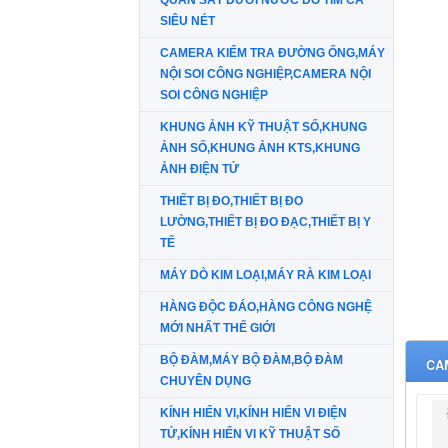
QUAN SÁT DƯỚI NƯỚC DÒ TÌM CÁ
SIÊU NÉT
CAMERA KIỂM TRA ĐƯỜNG ỐNG,MÁY
NỘI SOI CÔNG NGHIỆP,CAMERA NỘI
SOI CÔNG NGHIỆP
KHUNG ẢNH KỸ THUẬT SỐ,KHUNG
ẢNH SỐ,KHUNG ẢNH KTS,KHUNG
ẢNH ĐIỆN TỬ
THIẾT BỊ ĐO,THIẾT BỊ ĐO
LƯỜNG,THIẾT BỊ ĐO ĐẠC,THIẾT BỊ Y
TẾ
MÁY DÒ KIM LOẠI,MÁY RÀ KIM LOẠI
HÀNG ĐỘC ĐÁO,HÀNG CÔNG NGHỆ
MỚI NHẤT THẾ GIỚI
BỘ ĐÀM,MÁY BỘ ĐÀM,BỘ ĐÀM
CA
CHUYÊN DỤNG
KÍNH HIỂN VI,KÍNH HIỂN VI ĐIỆN
TỬ,KÍNH HIỂN VI KỸ THUẬT SỐ