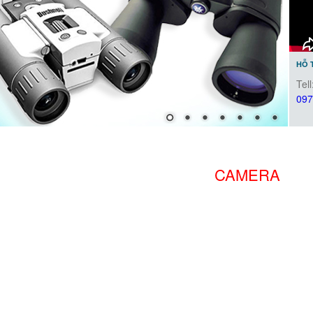
HỖ 
Tell
097
PHÁT HIỆN ĐỊNH VỊ
CAMERA