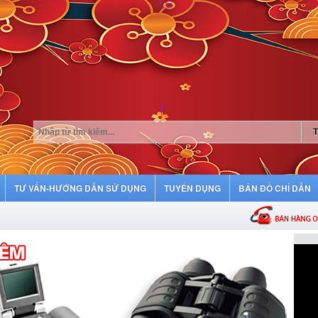
TƯ VẤN-HƯỚNG DẪN SỬ DỤNG
TUYỂN DỤNG
BẢN ĐỒ CHỈ DẪN