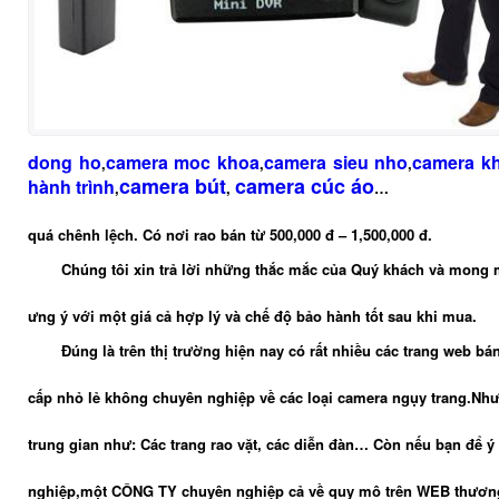
dong ho
camera moc khoa
camera sieu nho
camera k
,
,
,
camera bút
camera cúc áo
hành trình
,
,
…
quá chênh lệch. Có nơi rao bán từ 500,000 đ – 1,500,000 đ.
Chúng tôi xin trả lời những thắc mắc của Quý khách và mon
ưng ý với một giá cả hợp lý và chế độ bảo hành tốt sau khi mua.
Đúng là trên thị trường hiện nay có rất nhiều các trang web b
cấp nhỏ lẻ không chuyên nghiệp về các loại camera ngụy trang.Như
trung gian như: Các trang rao vặt, các diễn đàn… Còn nếu bạn để ý
nghiệp,một CÔNG TY chuyên nghiệp cả về quy mô trên WEB thương