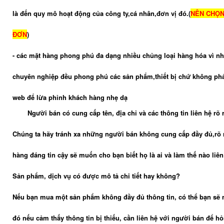
là đến quy mô hoạt động của công ty,cá nhân,đơn vị đó.(
NÊN CHỌN
ĐƠN
)
- các mặt hàng phong phú đa dạng nhiều chủng loại hàng hóa vì n
chuyên nghiệp đều phong phú các sản phẩm,thiết bị chứ không phả
web để lừa phỉnh khách hàng nhẹ dạ
Người bán có cung cấp tên, địa chỉ và các thông tin liên hệ rõ
Chúng ta hãy tránh xa những người bán không cung cấp đầy đủ,rõ 
hàng đáng tin cậy sẽ muốn cho bạn biết họ là ai và làm thế nào liên
Sản phẩm, dịch vụ có được mô tả chi tiết hay không?
Nếu bạn mua một sản phẩm không đầy đủ thông tin, có thể bạn sẽ
đó nếu cảm thấy thông tin bị thiếu, cần liên hệ với người bán để