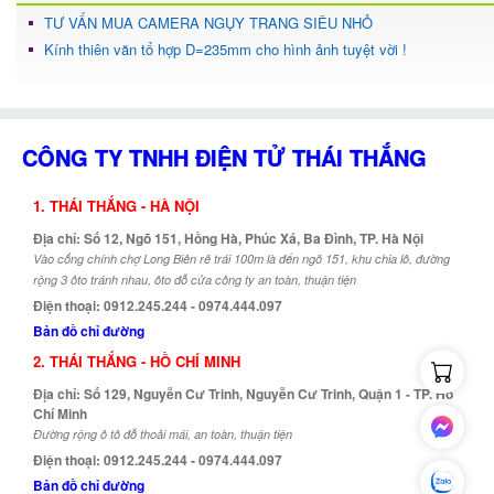
TƯ VẤN MUA CAMERA NGỤY TRANG SIÊU NHỎ
Kính thiên văn tổ hợp D=235mm cho hình ảnh tuyệt vời !
CÔNG TY TNHH ĐIỆN TỬ THÁI THẮNG
1. THÁI THẮNG - HÀ NỘI
Địa chỉ: Số 12, Ngõ 151, Hồng Hà, Phúc Xá, Ba Đình, TP. Hà Nội
Vào cổng chính chợ Long Biên rẽ trái 100m là đến ngõ 151, khu chia lô, đường
rộng 3 ôto tránh nhau, ôto đỗ cửa công ty an toàn, thuận tiện
Điện thoại: 0912.245.244 - 0974.444.097
Bản đồ chỉ đường
2. THÁI THẮNG - HỒ CHÍ MINH
Địa chỉ: Số 129, Nguyễn Cư Trinh, Nguyễn Cư Trinh, Quận 1 - TP. Hồ
Chí Minh
Đường rộng ô tô đỗ thoải mái, an toàn, thuận tiện
Điện thoại: 0912.245.244 - 0974.444.097
Bản đồ chỉ đường