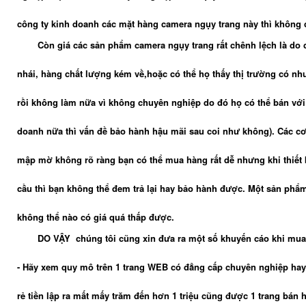
công ty kinh doanh các mặt hàng camera ngụy trang này thì không 
Còn giá các sản phẩm camera ngụy trang rất chênh lệch là do
nhái, hàng chất lượng kém về,hoặc có thể họ thấy thị trường có nhu
rồi không làm nữa vì không chuyên nghiệp do đó họ có thể bán với 
doanh nữa thì vấn đề bảo hành hậu mãi sau coi như không). Các cơ
mập mờ không rõ ràng bạn có thể mua hàng rất dễ nhưng khi thiết 
cầu thì bạn không thể đem trả lại hay bảo hành được. Một sản phẩ
không thể nào có giá quá thấp được.
DO VẬY chúng tôi cũng xin đưa ra một số khuyến cáo khi mua
- Hãy xem quy mô trên 1 trang WEB có đẳng cấp chuyên nghiệp hay k
rẻ tiền lập ra mất mấy trăm đến hơn 1 triệu cũng được 1 trang bán