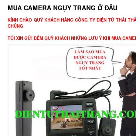
MUA CAMERA NGỤY TRANG Ở ĐÂU
KÍNH CHÀO QUÝ KHÁCH HÀNG CÔNG TY ĐIỆN TỬ THÁI TH
CHÚNG
TÔI XIN GỬI ĐẾM QUÝ KHÁCH NHỮNG LƯU Ý KHI MUA CAM