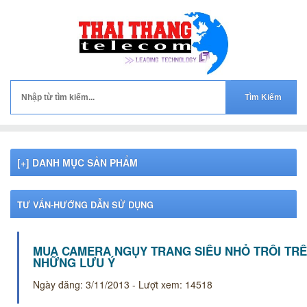
[+] DANH MỤC SẢN PHẨM
TƯ VẤN-HƯỚNG DẪN SỬ DỤNG
MUA CAMERA NGỤY TRANG SIÊU NHỎ TRÔI TRÊ
NHỮNG LƯU Ý
Ngày đăng: 3/11/2013 - Lượt xem: 14518