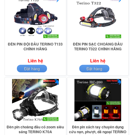
ĐÈN PIN ĐỘI ĐẦU TERINO T133
ĐÈN PIN SẠC CHOÀNG ĐẦU
CHÍNH HÃNG
TERINO T322 CHÍNH HÃNG
Liên hệ
Liên hệ
Đặt hàng
Đặt hàng
Đèn pin choàng đầu có zoom siêu
Đèn pin xách tay chuyên dụng
sáng TERINO K70A
cứu nạn, phượt, dã ngoại TERINO