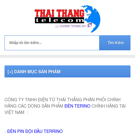
[+] DANH MỤC SẢN PHẨM
ĐÈN PIN TERINO,ĐÈN PIN ĐỘI ĐẦU TERINO ,ĐÈN PIN XÁCH TAY TERINO,ĐÈN PIN LẶN TERINO
CÔNG TY TNHH ĐIỆN TỬ THÁI THẮNG PHÂN PHỐI CHÍNH
HÃNG CÁC DÒNG SẢN PHẨM
ĐÈN TERINO
CHÍNH HÃNG TẠI
VIỆT NAM :
-
ĐÈN PIN ĐỘI ĐẦU TERRINO