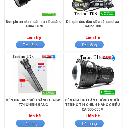
Đèn pin an ninh, tuần tra siêu sáng
Đèn pin đeo đầu siêu sáng soi xa
Terino TP70
Terino T08
Liên hệ
Liên hệ
Đặt hàng
Đặt hàng
ĐÈN PIN SẠC SIÊU SÁNG TERINO
ĐÈN PIN THỢ LẶN CHỐNG NƯỚC
T74 CHÍNH HÃNG
TERINO T14 CHÍNH HÃNG CHIẾU
XA 300-500M
Liên hệ
Liên hệ
Đặt hàng
Đặt hàng