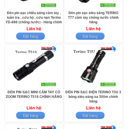
Đèn pin sạc chiếu sáng cầm tay ,
Đèn pin sạc siêu sáng TERINO
tuần tra , cứu hộ , cứu nạn Terino
T77 cầm tay chống nước chính
YD-898 (chống nước) - Hàng chính
hãng
hãng
Liên hệ
Liên hệ
Đặt hàng
Đặt hàng
ĐÈN PIN SẠC MINI CẦM TAY CÓ
ĐÈN PIN SẠC ĐIỆN TERINO T3U 3
ZOOM TERINO T518 CHÍNH HÃNG
bóng siêu sáng xa 300m chính
hãng
Liên hệ
Liên hệ
Đặt hàng
Đặt hàng