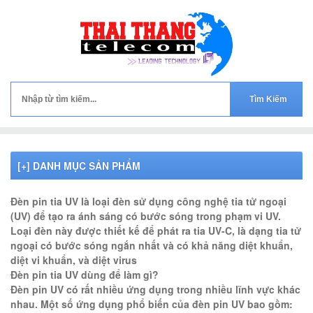
[+] DANH MỤC SẢN PHẨM
ĐÈN PIN TIA CỰC TÍM UV ,ĐÈN PIN UV , ĐÈN PIN TIA UV DIỆT KHUẨN ,SOI KEO,SOI TIỀN GIÂÝ TỜ GIẢ
Đèn pin tia UV là loại đèn sử dụng công nghệ tia tử ngoại
(UV) để tạo ra ánh sáng có bước sóng trong phạm vi UV.
Loại đèn này được thiết kế để phát ra tia UV-C, là dạng tia tử
ngoại có bước sóng ngắn nhất và có khả năng diệt khuẩn,
diệt vi khuẩn, và diệt virus
Đèn pin tia UV dùng để làm gì?
Đèn pin UV có rất nhiều ứng dụng trong nhiều lĩnh vực khác
nhau. Một số ứng dụng phổ biến của đèn pin UV bao gồm: