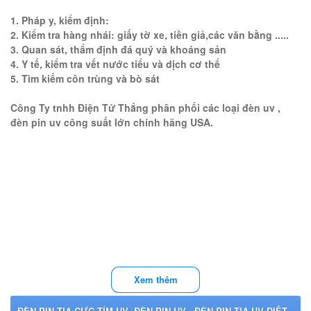
1. Pháp y, kiểm định:
2. Kiểm tra hàng nhái: giấy tờ xe, tiền giả,các văn bằng .....
3. Quan sát, thẩm định đá quý và khoáng sản
4. Y tế, kiểm tra vết nước tiểu và dịch cơ thể
5. Tìm kiếm côn trùng và bò sát
Công Ty tnhh Điện Tử Thắng phân phối các loại đèn uv ,
đèn pin uv công suất lớn chính hãng USA.
Xem thêm
ĐÈN PIN TIA CỰC TÍM UV ,ĐÈN PIN UV , ĐÈN PIN TIA UV DIỆT