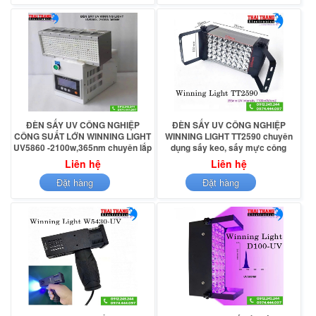
ĐÈN SẤY UV CÔNG NGHIỆP
ĐÈN SẤY UV CÔNG NGHIỆP
CÔNG SUẤT LỚN WINNING LIGHT
WINNING LIGHT TT2590 chuyên
UV5860 -2100w,365nm chuyên lắp
dụng sấy keo, sấy mực công
dây chuyền sản xuất
nghiệp
Liên hệ
Liên hệ
Đặt hàng
Đặt hàng