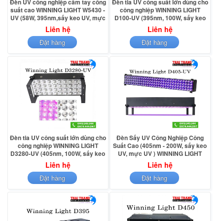
Đèn UV công nghiệp cầm tay công
Đèn tia UV công suất lớn dùng cho
suất cao WINNING LIGHT W5430 -
công nghiệp WINNING LIGHT
UV (58W, 395nm,sấy keo UV, mực
D100-UV (395nm, 100W, sấy keo
UV) – Hàng chính hãng
UV, mực UV)- Hàng chính hãng
Liên hệ
Liên hệ
Đặt hàng
Đặt hàng
Đèn tia UV công suất lớn dùng cho
Đèn Sấy UV Công Nghiệp Công
công nghiệp WINNING LIGHT
Suất Cao (405nm - 200W, sấy keo
D3280-UV (405nm, 100W, sấy keo
UV, mực UV ) WINNING LIGHT
UV, mực UV)- Hàng chính hãng
D405-UV
Liên hệ
Liên hệ
Đặt hàng
Đặt hàng