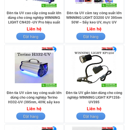
Đèn tia UV cao cấp công suất lớn
Đèn tia UV cầm tay công suất lớn
dùng cho công nghiệp WINNING
WINNING LIGHT D3200 UV 395nm
LIGHT CN420 -UV Pro hiệu suất
50W – Sấy keo UV, mực UV
cao (395nm, 200W)
chuyên dụng cho công nghiệp
Liên hệ
Liên hệ
Đặt hàng
Đặt hàng
Đèn tia UV cầm tay công suất lớn
Đèn tia UV gắn bàn dùng cho công
dùng cho công nghiệp Terino
nghiệp WINNING LIGHT KP1258-
H332-UV (395nm, 40W, sấy keo
UV395
UV, mực UV)
Liên hệ
Liên hệ
Đặt hàng
Đặt hàng