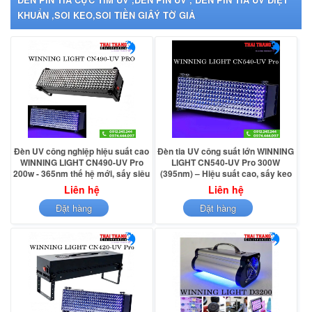
KHUẨN ,SOI KEO,SOI TIỀN GIÂÝ TỜ GIẢ
Đèn UV công nghiệp hiệu suất cao
Đèn tia UV công suất lớn WINNING
WINNING LIGHT CN490-UV Pro
LIGHT CN540-UV Pro 300W
200w - 365nm thế hệ mới, sấy siêu
(395nm) – Hiệu suất cao, sấy keo
tốc
UV siêu tốc chỉ 3–5 giây
Liên hệ
Liên hệ
Đặt hàng
Đặt hàng