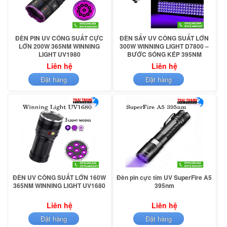
ĐÈN PIN UV CÔNG SUẤT CỰC
ĐÈN SẤY UV CÔNG SUẤT LỚN
LỚN 200W 365NM WINNING
300W WINNING LIGHT D7800 –
LIGHT UV1980
BƯỚC SÓNG KÉP 395NM
Liên hệ
Liên hệ
Đặt hàng
Đặt hàng
ĐÈN UV CÔNG SUẤT LỚN 160W
Đèn pin cực tím UV SuperFire A5
365NM WINNING LIGHT UV1680
395nm
Liên hệ
Liên hệ
Đặt hàng
Đặt hàng