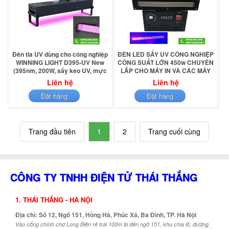
Đèn tia UV dùng cho công nghiệp
ĐÈN LED SẤY UV CÔNG NGHIỆP
WINNING LIGHT D395-UV New
CÔNG SUẤT LỚN 450w CHUYÊN
(395nm, 200W, sấy keo UV, mực
LẮP CHO MÁY IN VÀ CÁC MÁY
UV) - Hàng chính hãng
CÔNG NGHIỆP WINNING LIGHT
Liên hệ
Liên hệ
D450
Đặt hàng
Đặt hàng
Trang đầu tiên
1
2
Trang cuối cùng
CÔNG TY TNHH ĐIỆN TỬ THÁI THẮNG
1. THÁI THẮNG - HÀ NỘI
Địa chỉ: Số 12, Ngõ 151, Hồng Hà, Phúc Xá, Ba Đình, TP. Hà Nội
Vào cổng chính chợ Long Biên rẽ trái 100m là đến ngõ 151, khu chia lô, đường