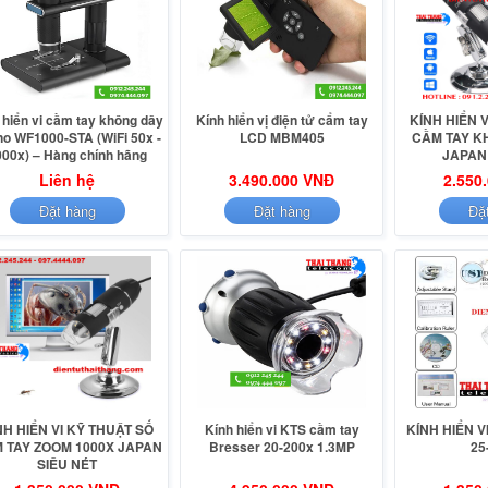
 hiển vi cầm tay không dây
Kính hiển vị điện tử cẩm tay
KÍNH HIỂN 
no WF1000-STA (WiFi 50x -
LCD MBM405
CẦM TAY K
000x) – Hàng chính hãng
JAPAN
Liên hệ
3.490.000 VNĐ
2.550
Đặt hàng
Đặt hàng
Đặ
NH HIỂN VI KỸ THUẬT SỐ
Kính hiển vi KTS cầm tay
KÍNH HIỂN V
 TAY ZOOM 1000X JAPAN
Bresser 20-200x 1.3MP
25
SIÊU NÉT