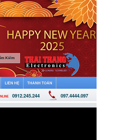
LIÊN HỆ
THANH TOÁN
0912.245.244
097.4444.097