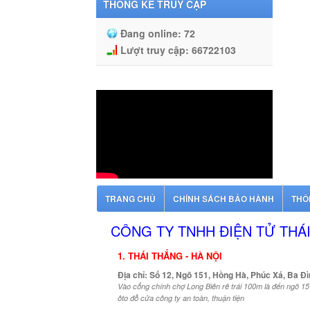
THỐNG KÊ TRUY CẬP
Đang online:
72
Lượt truy cập:
66722103
TRANG CHỦ
CHÍNH SÁCH BẢO HÀNH
THÔ
CÔNG TY TNHH ĐIỆN TỬ THÁ
1. THÁI THẮNG - HÀ NỘI
Địa chỉ: Số 12, Ngõ 151, Hồng Hà, Phúc Xá, Ba Đì
Vào cổng chính chợ Long Biên rẽ trái 100m là đến ngõ 151
ôto đỗ cửa công ty an toàn, thuận tiện