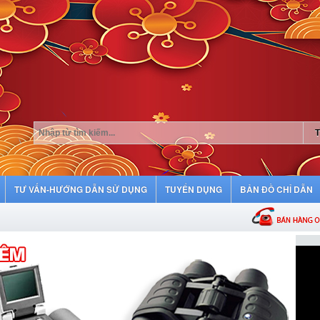
TƯ VẤN-HƯỚNG DẪN SỬ DỤNG
TUYỂN DỤNG
BẢN ĐỒ CHỈ DẪN