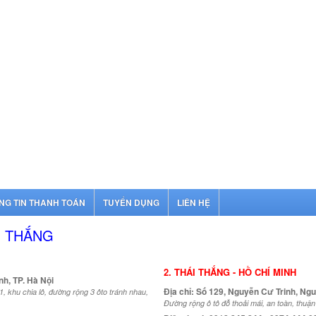
NG TIN THANH TOÁN
TUYỂN DỤNG
LIÊN HỆ
I THẮNG
2. THÁI THẮNG - HỒ CHÍ MINH
nh, TP. Hà Nội
Địa chỉ: Số 129, Nguyễn Cư Trinh, Ngu
, khu chia lô, đường rộng 3 ôto tránh nhau,
Đường rộng ô tô đỗ thoải mái, an toàn, thuận 