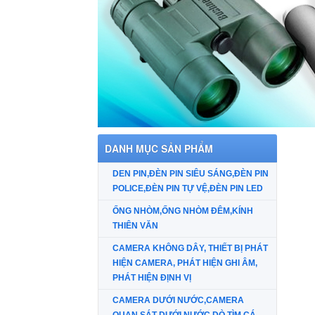
KÍNH HIỂN VI USB,KÍNH HIỂN VI ĐIỆN TỬ USB,KÍNH HIỂN VI CẦM TAY,KÍNH HI
DANH MỤC SẢN PHẨM
DEN PIN,ĐÈN PIN SIÊU SÁNG,ĐÈN PIN
POLICE,ĐÈN PIN TỰ VỆ,ĐÈN PIN LED
ỐNG NHÒM,ỐNG NHÒM ĐÊM,KÍNH
THIÊN VĂN
CAMERA KHÔNG DÂY, THIẾT BỊ PHÁT
HIỆN CAMERA, PHÁT HIỆN GHI ÂM,
PHÁT HIỆN ĐỊNH VỊ
CAMERA DƯỚI NƯỚC,CAMERA