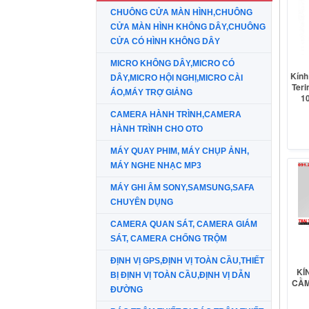
CHUÔNG CỬA MÀN HÌNH,CHUÔNG
CỬA MÀN HÌNH KHÔNG DÂY,CHUÔNG
CỬA CÓ HÌNH KHÔNG DÂY
MICRO KHÔNG DÂY,MICRO CÓ
Kính
DÂY,MICRO HỘI NGHỊ,MICRO CÀI
Teri
ÁO,MÁY TRỢ GIẢNG
1
CAMERA HÀNH TRÌNH,CAMERA
HÀNH TRÌNH CHO OTO
MÁY QUAY PHIM, MÁY CHỤP ẢNH,
MÁY NGHE NHẠC MP3
MÁY GHI ÂM SONY,SAMSUNG,SAFA
CHUYÊN DỤNG
CAMERA QUAN SÁT, CAMERA GIÁM
SÁT, CAMERA CHỐNG TRỘM
ĐỊNH VỊ GPS,ĐỊNH VỊ TOÀN CẦU,THIẾT
KÍ
BỊ ĐỊNH VỊ TOÀN CẦU,ĐỊNH VỊ DẪN
CẦM
ĐƯỜNG