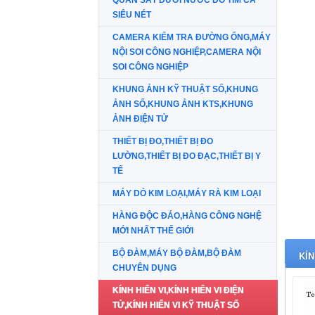
QUAN SÁT DƯỚI NƯỚC DÒ TÌM CÁ
SIÊU NÉT
CAMERA KIỂM TRA ĐƯỜNG ỐNG,MÁY
NỘI SOI CÔNG NGHIỆP,CAMERA NỘI
SOI CÔNG NGHIỆP
KHUNG ẢNH KỸ THUẬT SỐ,KHUNG
ẢNH SỐ,KHUNG ẢNH KTS,KHUNG
ẢNH ĐIỆN TỬ
THIẾT BỊ ĐO,THIẾT BỊ ĐO
LƯỜNG,THIẾT BỊ ĐO ĐẠC,THIẾT BỊ Y
TẾ
MÁY DÒ KIM LOẠI,MÁY RÀ KIM LOẠI
HÀNG ĐỘC ĐÁO,HÀNG CÔNG NGHỆ
MỚI NHẤT THẾ GIỚI
BỘ ĐÀM,MÁY BỘ ĐÀM,BỘ ĐÀM
KÍN
CHUYÊN DỤNG
KÍNH HIỂN VI,KÍNH HIỂN VI ĐIỆN
TỬ,KÍNH HIỂN VI KỸ THUẬT SỐ