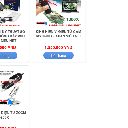
VI KỸ THUẬT SỐ
KÍNH HIỂN VI ĐIỆN TỬ CẦM
HÔNG DÂY WIFI
TAY 1600X JAPAN SIÊU NÉT
 SIÊU NÉT
.000 VNĐ
1.550.000 VNĐ
t hàng
Đặt hàng
I ĐIỆN TỬ ZOOM
-200X