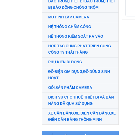
BÁO TRỘM,THIẾT BỊ BÁO TRỘM,THIẾT
BỊ BÁO ĐỘNG CHỐNG TRỘM
MÔ HÌNH LẮP CAMERA
HỆ THỐNG CHẤM CÔNG
HỆ THỐNG KIỂM SOÁT RA VÀO
HỢP TÁC CÙNG PHÁT TRIỂN CÙNG
CÔNG TY THÁI THẮNG
PHỤ KIỆN DI ĐỘNG
ĐỒ ĐIỆN GIA DỤNG,ĐỒ DÙNG SINH
HOẠT
GÓI SẢN PHẨM CAMERA
DỊCH VỤ CHO THUÊ THIẾT BỊ VÀ BÁN
HÀNG ĐÃ QUA SỬ DỤNG
XE CÂN BẰNG,XE ĐIỆN CÂN BẰNG,XE
ĐIỆN CÂN BẰNG THÔNG MINH