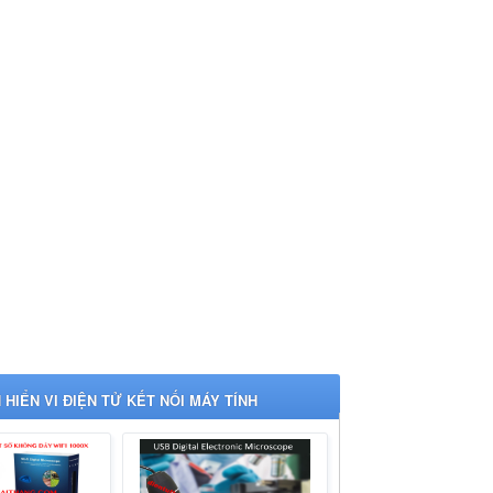
H HIỂN VI ĐIỆN TỬ KẾT NỐI MÁY TÍNH