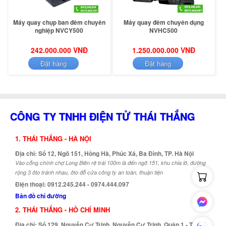
Máy quay chụp ban đêm chuyên
Máy quay đêm chuyên dụng
nghiệp NVCY500
NVHC500
242.000.000 VNĐ
1.250.000.000 VNĐ
Đặt hàng
Đặt hàng
CÔNG TY TNHH ĐIỆN TỬ THÁI THẮNG
1. THÁI THẮNG - HÀ NỘI
Địa chỉ: Số 12, Ngõ 151, Hồng Hà, Phúc Xá, Ba Đình, TP. Hà Nội
Vào cổng chính chợ Long Biên rẽ trái 100m là đến ngõ 151, khu chia lô, đường
rộng 3 ôto tránh nhau, ôto đỗ cửa công ty an toàn, thuận tiện
Điện thoại: 0912.245.244 - 0974.444.097
Bản đồ chỉ đường
2. THÁI THẮNG - HỒ CHÍ MINH
Địa chỉ: Số 129, Nguyễn Cư Trinh, Nguyễn Cư Trinh, Quận 1 - TP. Hồ