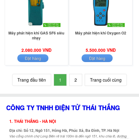
Máy phát hiện khí GAS SF6 siêu
Máy phát hiện khí Oxygen O2
nhạy
2.080.000 VNĐ
5.500.000 VNĐ
Đặt hàng
Đặt hàng
Trang đầu tiên
1
2
Trang cuối cùng
CÔNG TY TNHH ĐIỆN TỬ THÁI THẮNG
1. THÁI THẮNG - HÀ NỘI
Địa chỉ: Số 12, Ngõ 151, Hồng Hà, Phúc Xá, Ba Đình, TP. Hà Nội
Vào cổng chính chợ Long Biên rẽ trái 100m là đến ngõ 151, khu chia lô, đường