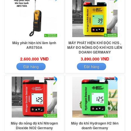
Máy phát hiện khí làm lạnh
MÁY PHÁT HIỆN KHÍ ĐỘC H2S ,
AR5750A
MÁY ĐO NỒNG ĐỘ KHÍ H2S LIÊN
DOANH GERMANY
2.600.000 VNĐ
3.890.000 VNĐ
Đặt hàng
Đặt hàng
Máy đo nồng độ khí Nitrogen
Máy đo khí Hydrogen H2 liên
Dioxide NO2 Germany
doanh Germany