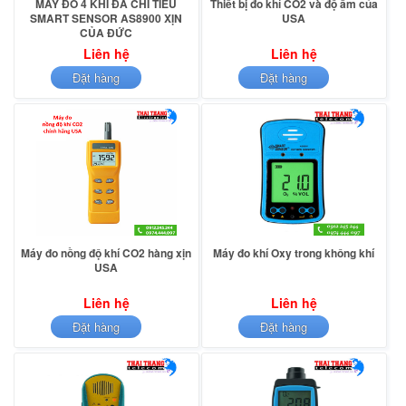
MÁY ĐO 4 KHÍ ĐA CHỈ TIÊU
Thiết bị đo khí CO2 và độ ẩm của
SMART SENSOR AS8900 XỊN
USA
CỦA ĐỨC
Liên hệ
Liên hệ
Đặt hàng
Đặt hàng
Máy đo nồng độ khí CO2 hàng xịn
Máy đo khí Oxy trong không khí
USA
Liên hệ
Liên hệ
Đặt hàng
Đặt hàng