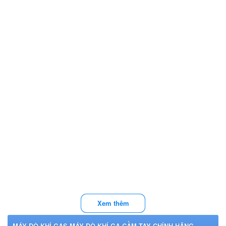
Xem thêm
MÁY DÒ KHÍ GAS,MÁY DÒ KHÍ GA CẦM TAY CHÍNH HÃNG