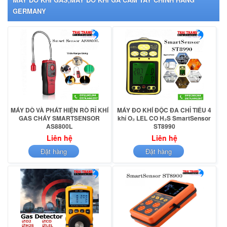
GERMANY
MÁY DÒ VÀ PHÁT HIỆN RÒ RỈ KHÍ
MÁY ĐO KHÍ ĐỘC ĐA CHỈ TIÊU 4
GAS CHÁY SMARTSENSOR
khí O₂ LEL CO H₂S SmartSensor
AS8800L
ST8990
Liên hệ
Liên hệ
Đặt hàng
Đặt hàng