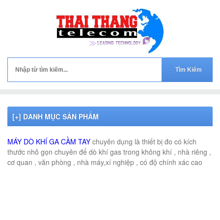
[+] DANH MỤC SẢN PHẨM
MÁY DÒ KHÍ GAS,MÁY DÒ KHÍ GA CẦM TAY CHÍNH HÃNG GERMANY
MÁY DÒ KHÍ GA CẦM TAY
chuyên dụng là thiết bị đo có kích
thước nhỏ gọn chuyên để dò khí gas trong không khí , nhà riêng ,
cơ quan , văn phòng , nhà máy,xí nghiệp , có độ chính xác cao