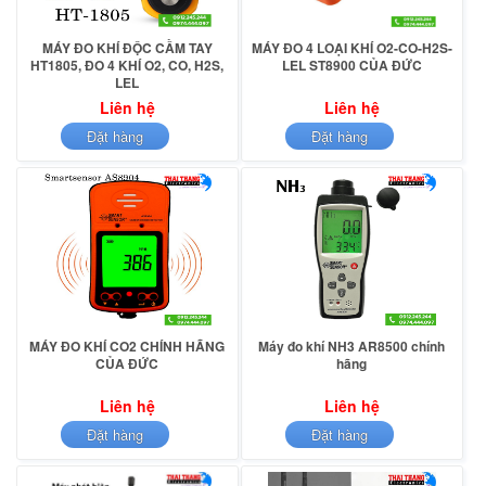
MÁY ĐO KHÍ ĐỘC CẦM TAY
MÁY ĐO 4 LOẠI KHÍ O2-CO-H2S-
HT1805, ĐO 4 KHÍ O2, CO, H2S,
LEL ST8900 CỦA ĐỨC
LEL
Liên hệ
Liên hệ
Đặt hàng
Đặt hàng
MÁY ĐO KHÍ CO2 CHÍNH HÃNG
Máy đo khí NH3 AR8500 chính
CỦA ĐỨC
hãng
Liên hệ
Liên hệ
Đặt hàng
Đặt hàng