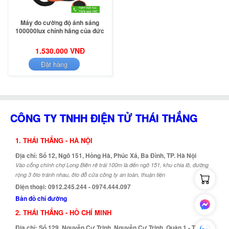
Máy đo cường độ ánh sáng
100000lux chính hãng của đức
1.530.000 VNĐ
Đặt hàng
CÔNG TY TNHH ĐIỆN TỬ THÁI THẮNG
1. THÁI THẮNG - HÀ NỘI
Địa chỉ: Số 12, Ngõ 151, Hồng Hà, Phúc Xá, Ba Đình, TP. Hà Nội
Vào cổng chính chợ Long Biên rẽ trái 100m là đến ngõ 151, khu chia lô, đường
rộng 3 ôto tránh nhau, ôto đỗ cửa công ty an toàn, thuận tiện
Điện thoại: 0912.245.244 - 0974.444.097
Bản đồ chỉ đường
2. THÁI THẮNG - HỒ CHÍ MINH
Địa chỉ: Số 129, Nguyễn Cư Trinh, Nguyễn Cư Trinh, Quận 1 - TP. Hồ