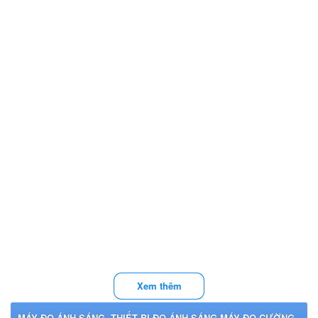
Xem thêm
MÁY ĐO ÁNH SÁNG, THIẾT BỊ ĐO ÁNH SÁNG,MÁY ĐO CƯỜNG