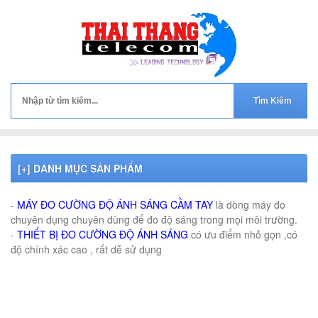
[+] DANH MỤC SẢN PHẨM
MÁY ĐO ÁNH SÁNG, THIẾT BỊ ĐO ÁNH SÁNG,MÁY ĐO CƯỜNG ĐỘ ÁNH SÁNG GERMANY
-
MÁY ĐO CƯỜNG ĐỘ ÁNH SÁNG CẦM TAY
là dòng máy đo
chuyên dụng chuyên dùng để đo độ sáng trong mọi môi trường.
-
THIẾT BỊ ĐO CƯỜNG ĐỘ ÁNH SÁNG
có ưu điểm nhỏ gọn ,có
độ chính xác cao , rất dễ sử dụng