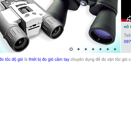
HỖ 
Tell
097
 BỊ ĐO TỐC ĐỘ GIÓ CẦM TAY
o tốc độ gió
là
thiết bị đo gió cầm tay
chuyên dụng để đo vận tốc gió c