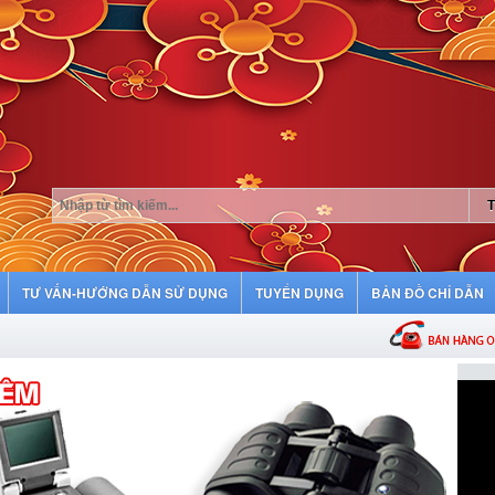
TƯ VẤN-HƯỚNG DẪN SỬ DỤNG
TUYỂN DỤNG
BẢN ĐỒ CHỈ DẪN