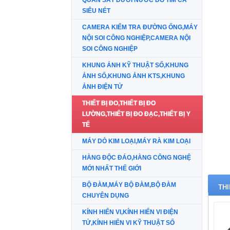
QUAN SÁT DƯỚI NƯỚC DÒ TÌM CÁ
SIÊU NÉT
CAMERA KIỂM TRA ĐƯỜNG ỐNG,MÁY
NỘI SOI CÔNG NGHIỆP,CAMERA NỘI
SOI CÔNG NGHIỆP
KHUNG ẢNH KỸ THUẬT SỐ,KHUNG
ẢNH SỐ,KHUNG ẢNH KTS,KHUNG
ẢNH ĐIỆN TỬ
THIẾT BỊ ĐO,THIẾT BỊ ĐO
LƯỜNG,THIẾT BỊ ĐO ĐẠC,THIẾT BỊ Y
TẾ
MÁY DÒ KIM LOẠI,MÁY RÀ KIM LOẠI
HÀNG ĐỘC ĐÁO,HÀNG CÔNG NGHỆ
MỚI NHẤT THẾ GIỚI
BỘ ĐÀM,MÁY BỘ ĐÀM,BỘ ĐÀM
THI
CHUYÊN DỤNG
KÍNH HIỂN VI,KÍNH HIỂN VI ĐIỆN
TỬ,KÍNH HIỂN VI KỸ THUẬT SỐ