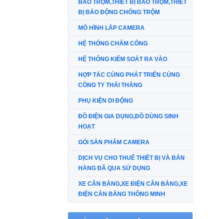
BÁO TRỘM,THIẾT BỊ BÁO TRỘM,THIẾT
BỊ BÁO ĐỘNG CHỐNG TRỘM
MÔ HÌNH LẮP CAMERA
HỆ THỐNG CHẤM CÔNG
HỆ THỐNG KIỂM SOÁT RA VÀO
HỢP TÁC CÙNG PHÁT TRIỂN CÙNG
CÔNG TY THÁI THẮNG
PHỤ KIỆN DI ĐỘNG
ĐỒ ĐIỆN GIA DỤNG,ĐỒ DÙNG SINH
HOẠT
GÓI SẢN PHẨM CAMERA
DỊCH VỤ CHO THUÊ THIẾT BỊ VÀ BÁN
HÀNG ĐÃ QUA SỬ DỤNG
XE CÂN BẰNG,XE ĐIỆN CÂN BẰNG,XE
ĐIỆN CÂN BẰNG THÔNG MINH