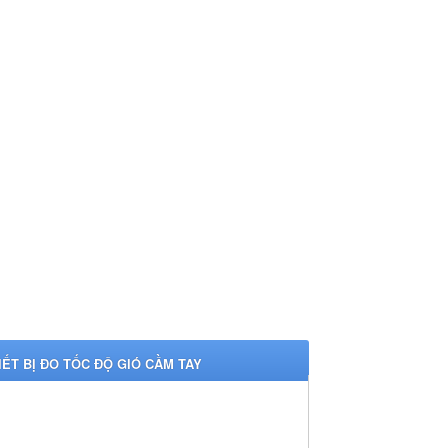
IẾT BỊ ĐO TỐC ĐỘ GIÓ CẦM TAY