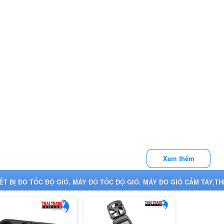
Xem thêm
ẾT BỊ ĐO TỐC ĐỘ GIÓ, MÁY ĐO TỐC ĐỘ GIÓ. MÁY ĐO GIÓ CẦM TAY,TH