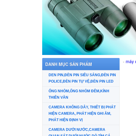
THIẾT BỊ ĐO TỐC ĐỘ GIÓ, MÁY ĐO TỐC ĐỘ GIÓ. MÁY ĐO GIÓ CẦM TAY,THIẾT
-
máy đ
DANH MỤC SẢN PHẨM
DEN PIN,ĐÈN PIN SIÊU SÁNG,ĐÈN PIN
POLICE,ĐÈN PIN TỰ VỆ,ĐÈN PIN LED
ỐNG NHÒM,ỐNG NHÒM ĐÊM,KÍNH
THIÊN VĂN
CAMERA KHÔNG DÂY, THIẾT BỊ PHÁT
HIỆN CAMERA, PHÁT HIỆN GHI ÂM,
PHÁT HIỆN ĐỊNH VỊ
CAMERA DƯỚI NƯỚC,CAMERA