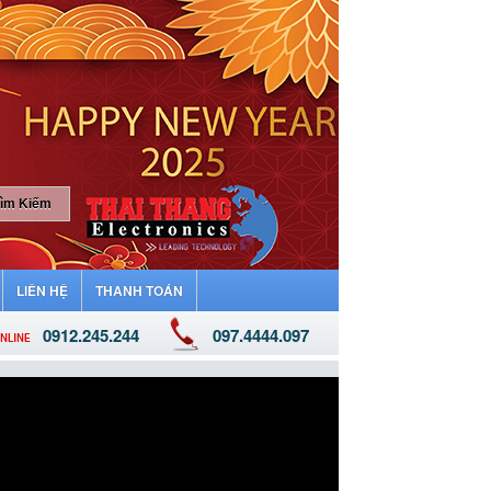
LIÊN HỆ
THANH TOÁN
0912.245.244
097.4444.097