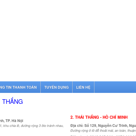
NG TIN THANH TOÁN
TUYỂN DỤNG
LIÊN HỆ
I THẮNG
2. THÁI THẮNG - HỒ CHÍ MINH
nh, TP. Hà Nội
Địa chỉ: Số 129, Nguyễn Cư Trinh, Ngu
, khu chia lô, đường rộng 3 ôto tránh nhau,
Đường rộng ô tô đỗ thoải mái, an toàn, thuận 