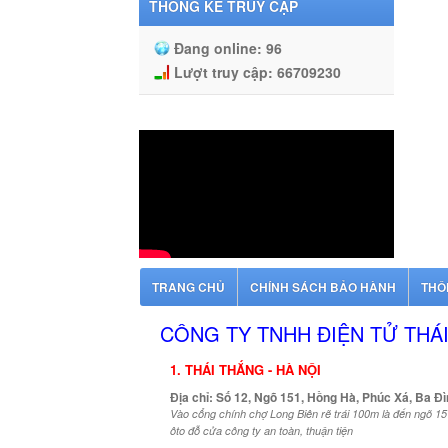
THỐNG KÊ TRUY CẬP
Đang online:
96
Lượt truy cập:
66709230
TRANG CHỦ
CHÍNH SÁCH BẢO HÀNH
THÔ
CÔNG TY TNHH ĐIỆN TỬ THÁ
1. THÁI THẮNG - HÀ NỘI
Địa chỉ: Số 12, Ngõ 151, Hồng Hà, Phúc Xá, Ba Đì
Vào cổng chính chợ Long Biên rẽ trái 100m là đến ngõ 151
ôto đỗ cửa công ty an toàn, thuận tiện