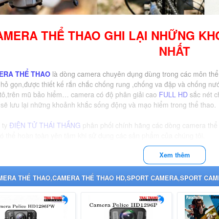
AMERA THỂ THAO GHI LẠI NHỮNG K
NHẤT
ERA THỂ THAO
là dòng camera chuyên dụng dùng trong các môn thể
hỏ gọn,được thiết kế rắn chắc chống rung ,chống va đập và chống nướ
tô,trên mũ bảo hiểm… camera có độ phân giải cao
FULL HD
sắc nét c
sẽ lưu lại những khoảnh khắc sống động và mạo hiểm trong thể thao.
 ty
ĐIỆN TỬ THÁI THẮNG
phân phối chính hãng các dòng camera thể 
ó thể hoàn toàn yên tâm khi sử dụng các sản phẩm của chúng tôi.
Xem thêm
MERA THỂ THAO,CAMERA THỂ THAO HD,SPORT CAMERA,SPORT CAM