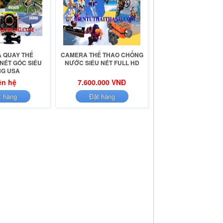
 QUAY THỂ
CAMERA THỂ THAO CHỐNG
 NÉT GÓC SIÊU
NƯỚC SIÊU NÉT FULL HD
G USA
ên hệ
7.600.000 VNĐ
t hàng
Đặt hàng