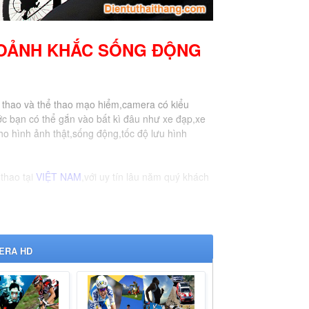
HOẢNH KHẮC SỐNG ĐỘNG
 thao và thể thao mạo hiểm,camera có kiểu
c bạn có thể gắn vào bất kì đâu như xe đạp,xe
ho hình ảnh thật,sống động,tốc độ lưu hình
thao tại
VIỆT NAM
,với uy tín lâu năm quý khách
ERA HD