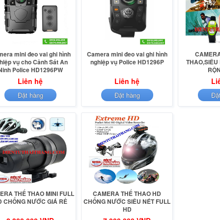
era mini đeo vai ghi hình
Camera mini đeo vai ghi hình
CAMERA
hiệp vụ cho Cảnh Sát An
nghiệp vụ Police HD1296P
THAO,SIÊU
Ninh Police HD1296PW
RỘN
Liên hệ
Liên hệ
Li
Đặt hàng
Đặt hàng
Đặ
ERA THỂ THAO MINI FULL
CAMERA THỂ THAO HD
D CHỐNG NƯỚC GIÁ RẺ
CHỐNG NƯỚC SIÊU NÉT FULL
HD