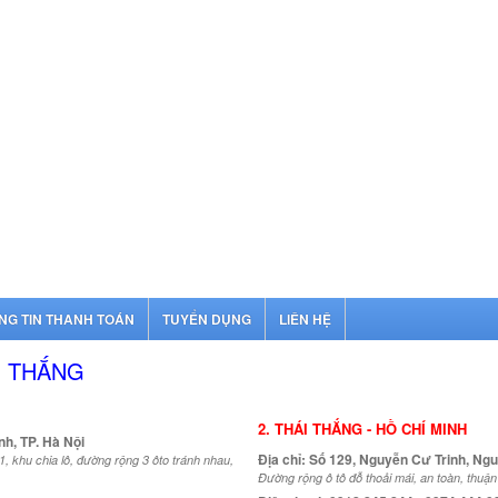
NG TIN THANH TOÁN
TUYỂN DỤNG
LIÊN HỆ
I THẮNG
2. THÁI THẮNG - HỒ CHÍ MINH
nh, TP. Hà Nội
Địa chỉ: Số 129, Nguyễn Cư Trinh, Ngu
, khu chia lô, đường rộng 3 ôto tránh nhau,
Đường rộng ô tô đỗ thoải mái, an toàn, thuận 