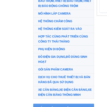
BÁO TRỘM,THIẾT BỊ BÁO TRỘM,THIẾT
BỊ BÁO ĐỘNG CHỐNG TRỘM
MÔ HÌNH LẮP CAMERA
HỆ THỐNG CHẤM CÔNG
HỆ THỐNG KIỂM SOÁT RA VÀO
HỢP TÁC CÙNG PHÁT TRIỂN CÙNG
CÔNG TY THÁI THẮNG
PHỤ KIỆN DI ĐỘNG
ĐỒ ĐIỆN GIA DỤNG,ĐỒ DÙNG SINH
HOẠT
GÓI SẢN PHẨM CAMERA
DỊCH VỤ CHO THUÊ THIẾT BỊ VÀ BÁN
HÀNG ĐÃ QUA SỬ DỤNG
XE CÂN BẰNG,XE ĐIỆN CÂN BẰNG,XE
ĐIỆN CÂN BẰNG THÔNG MINH