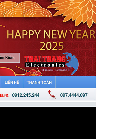
LIÊN HỆ
THANH TOÁN
0912.245.244
097.4444.097