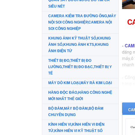
QUAN SÁT DƯỚI NƯỚC DÒ TÌM CÁ
SIÊU NÉT
CAMERA KIỂM TRA ĐƯỜNG ỐNG,MÁY
C
NỘI SOI CÔNG NGHIỆP,CAMERA NỘI
SOI CÔNG NGHIỆP
KHUNG ẢNH KỸ THUẬT SỐ,KHUNG
ẢNH SỐ,KHUNG ẢNH KTS,KHUNG
-
CAM
ẢNH ĐIỆN TỬ
dáng n
máy,ô 
THIẾT BỊ ĐO,THIẾT BỊ ĐO
nhanh 
LƯỜNG,THIẾT BỊ ĐO ĐẠC,THIẾT BỊ Y
TẾ
- Công
hàng c
MÁY DÒ KIM LOẠI,MÁY RÀ KIM LOẠI
HÀNG ĐỘC ĐÁO,HÀNG CÔNG NGHỆ
MỚI NHẤT THẾ GIỚI
BỘ ĐÀM,MÁY BỘ ĐÀM,BỘ ĐÀM
CA
CHUYÊN DỤNG
KÍNH HIỂN VI,KÍNH HIỂN VI ĐIỆN
TỬ,KÍNH HIỂN VI KỸ THUẬT SỐ