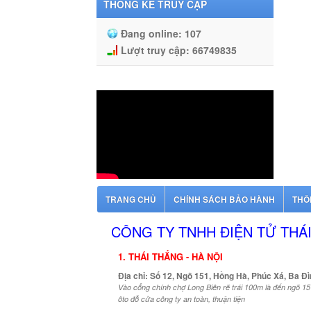
THỐNG KÊ TRUY CẬP
Đang online:
107
Lượt truy cập:
66749835
TRANG CHỦ
CHÍNH SÁCH BẢO HÀNH
THÔ
CÔNG TY TNHH ĐIỆN TỬ THÁ
1. THÁI THẮNG - HÀ NỘI
Địa chỉ: Số 12, Ngõ 151, Hồng Hà, Phúc Xá, Ba Đì
Vào cổng chính chợ Long Biên rẽ trái 100m là đến ngõ 151
ôto đỗ cửa công ty an toàn, thuận tiện