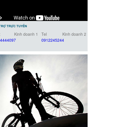
TRỢ TRỰC TUYẾN
:
Kinh doanh 1
Tel
Kinh doanh 2
4444097
0912245244