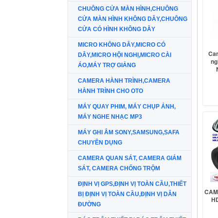
CHUÔNG CỬA MÀN HÌNH,CHUÔNG
CỬA MÀN HÌNH KHÔNG DÂY,CHUÔNG
CỬA CÓ HÌNH KHÔNG DÂY
MICRO KHÔNG DÂY,MICRO CÓ
Cam
DÂY,MICRO HỘI NGHỊ,MICRO CÀI
ng
ÁO,MÁY TRỢ GIẢNG
CAMERA HÀNH TRÌNH,CAMERA
HÀNH TRÌNH CHO OTO
MÁY QUAY PHIM, MÁY CHỤP ẢNH,
MÁY NGHE NHẠC MP3
MÁY GHI ÂM SONY,SAMSUNG,SAFA
CHUYÊN DỤNG
CAMERA QUAN SÁT, CAMERA GIÁM
SÁT, CAMERA CHỐNG TRỘM
ĐỊNH VỊ GPS,ĐỊNH VỊ TOÀN CẦU,THIẾT
CAM
BỊ ĐỊNH VỊ TOÀN CẦU,ĐỊNH VỊ DẪN
H
ĐƯỜNG