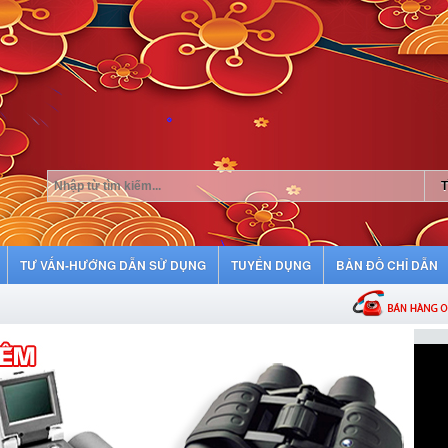
TƯ VẤN-HƯỚNG DẪN SỬ DỤNG
TUYỂN DỤNG
BẢN ĐỒ CHỈ DẪN