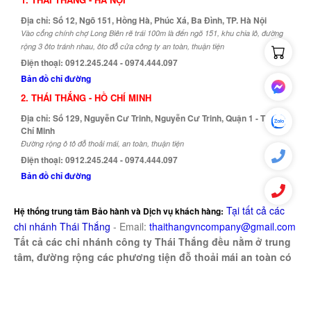
Địa chỉ: Số 12, Ngõ 151, Hồng Hà, Phúc Xá, Ba Đình, TP. Hà Nội
Vào cổng chính chợ Long Biên rẽ trái 100m là đến ngõ 151, khu chia lô, đường
rộng 3 ôto tránh nhau, ôto đỗ cửa công ty an toàn, thuận tiện
Điện thoại: 0912.245.244 - 0974.444.097
Bản đồ chỉ đường
2. THÁI THẮNG - HỒ CHÍ MINH
Địa chỉ: Số 129, Nguyễn Cư Trinh, Nguyễn Cư Trinh, Quận 1 - TP. Hồ
Chí Minh
Đường rộng ô tô đỗ thoải mái, an toàn, thuận tiện
Điện thoại: 0912.245.244 - 0974.444.097
Bản đồ chỉ đường
Tại tất cả các
Hệ thống trung tâm Bảo hành và Dịch vụ khách hàng:
chi nhánh Thái Thắng
-
Email:
thaithangvncompany@gmail.com
Tất cả các chi nhánh công ty Thái Thắng đều nằm ở trung
tâm, đường rộng các phương tiện đỗ thoải mái an toàn có
bảo vệ trông coi
Copyright © 2008 - 2026. All Rights Reserved by Thái Thắng