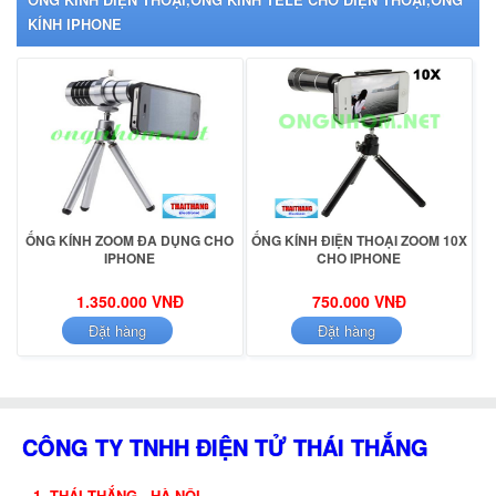
vời này.
KÍNH IPHONE
-
Công ty điện tử thái thắng
:
luôn luôn cam kết bán
ống kinh
tele cho điện thoại iphone giá rẻ
nhất trên thị trường hiện này.
Ống kính chính hang được sản xuất tại Nhật Bản (Made in Japan)
ỐNG KÍNH ZOOM ĐA DỤNG CHO
ỐNG KÍNH ĐIỆN THOẠI ZOOM 10X
IPHONE
CHO IPHONE
1.350.000 VNĐ
750.000 VNĐ
Đặt hàng
Đặt hàng
CÔNG TY TNHH ĐIỆN TỬ THÁI THẮNG
1. THÁI THẮNG - HÀ NỘI