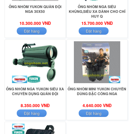
ỐNG NHÒM YUKON QUÂN ĐỘI
ỐNG NHÒM NGA SIÊU
NGA 30X50
KHỦNG,SIÊU XA DÀNH CHO CHỈ
HUY Q
10.300.000 VNĐ
15.700.000 VNĐ
Đặt hàng
Đặt hàng
ỐNG NHÒM NGA YUKON SIÊU XA
ỐNG NHÒM MINI YUKON CHUYÊN
CHUYÊN DỤNG QUÂN ĐỘI
DÙNG ĐẶC CÔNG NGA
8.350.000 VNĐ
4.640.000 VNĐ
Đặt hàng
Đặt hàng