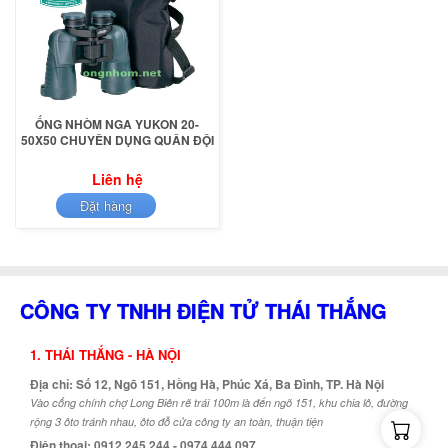
ỐNG NHÒM NGA YUKON 20-
50X50 CHUYÊN DỤNG QUÂN ĐỘI
Liên hệ
Đặt hàng
CÔNG TY TNHH ĐIỆN TỬ THÁI THẮNG
1. THÁI THẮNG - HÀ NỘI
Địa chỉ: Số 12, Ngõ 151, Hồng Hà, Phúc Xá, Ba Đình, TP. Hà Nội
Vào cổng chính chợ Long Biên rẽ trái 100m là đến ngõ 151, khu chia lô, đường
rộng 3 ôto tránh nhau, ôto đỗ cửa công ty an toàn, thuận tiện
Điện thoại: 0912.245.244 - 0974.444.097