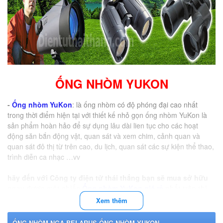
ỐNG NHÒM YUKON
-
Ống nhòm YuKon
: là ống nhòm có độ phóng đại cao nhất
trong thời điểm hiện tại với thiết kế nhỏ gọn ống nhòm YuKon là
sản phẩm hoàn hảo để sự dụng lâu dài lien tục cho các hoạt
động săn bắn động vật, quan sát và xem chim, cảnh quan và
quan sát đô thị từ trên cao, du lịch, quan sát các sự kiện thể thao,
trình diễn ca nhạc …vv
hãy đến với Công ty điện tử thái thắng bạn sẽ mua sở hữu
ngay được một chiếc
Ống nhòm YuKon giá rẻ
nhất trên thị
trường hiện nay
Xem thêm
ỐNG NHÒM NGA-BELARUS,ỐNG NHÒM YUKON