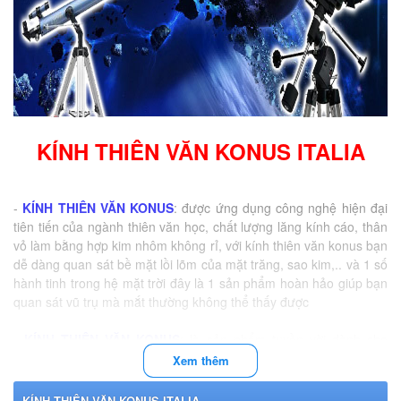
KÍNH THIÊN VĂN KONUS ITALIA
-
KÍNH THIÊN VĂN KONUS
: được ứng dụng công nghệ hiện đại
tiên tiến của ngành thiên văn học, chất lượng lăng kính cáo, thân
vỏ làm bằng hợp kim nhôm không rỉ, với kính thiên văn konus bạn
dễ dàng quan sát bề mặt lồi lõm của mặt trăng, sao kim,.. và 1 số
hành tinh trong hệ mặt trời đây là 1 sản phẩm hoàn hảo giúp bạn
quan sát vũ trụ mà mắt thường không thể thấy được
-
KÍNH THIÊN VĂN KONUS
: là sản phẩm tuyền vời dành cho
những người đam mê không gian vũ trụ và những nhà thiên văn
Xem thêm
KÍNH THIÊN VĂN KONUS ITALIA