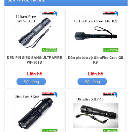
-
Công ty điện tử thái thắng
:
luôn luôn cam kết bán
Đèn pin
ULTRAFIRE
giá rẻ
nhất trên thị trường hiện này
ĐÈN PIN SIÊU SÁNG ULTRAFIRE
Đèn pin bảo vệ UltraFire Cree Q5
WF-501B
K9
Liên hệ
Liên hệ
Đặt hàng
Đặt hàng