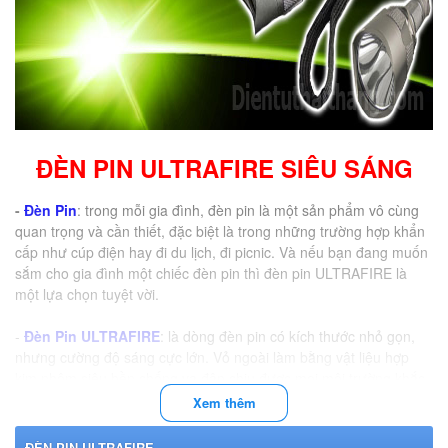
ĐÈN PIN ULTRAFIRE SIÊU SÁNG
-
Đèn Pin
: trong mỗi gia đình, đèn pin là một sản phẩm vô cùng
quan trọng và cần thiết, đặc biệt là trong những trường hợp khẩn
cấp như cúp điện hay đi du lịch, đi picnic. Và nếu bạn đang muốn
sắm cho gia đình một chiếc đèn pin thì đèn pin ULTRAFIRE là
một lựa chọn tuyệt vời.
-
Đèn Pin ULTRAFIRE
: là dòng đèn pin có kích thước nhỏ gọn,
nhưng cường độ sáng cực lớn. Vỏ ngoài làm bằng vật liệu hợp
kim nhôm siêu bền chống va đập chịu được mọi môi trường khắc
nghiệt độ ẩm cao, chống nước, đi mưa thoải mái, dùng để soi
Xem thêm
sáng tự vệ
ĐÈN PIN ULTRAFIRE