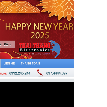
LIÊN HỆ
THANH TOÁN
0912.245.244
097.4444.097