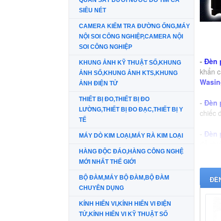
QUAN SÁT DƯỚI NƯỚC DÒ TÌM CÁ
SIÊU NÉT
CAMERA KIỂM TRA ĐƯỜNG ỐNG,MÁY
NỘI SOI CÔNG NGHIỆP,CAMERA NỘI
SOI CÔNG NGHIỆP
-
Đèn 
KHUNG ẢNH KỸ THUẬT SỐ,KHUNG
khẩn c
ẢNH SỐ,KHUNG ẢNH KTS,KHUNG
Wasin
ẢNH ĐIỆN TỬ
THIẾT BỊ ĐO,THIẾT BỊ ĐO
-
Đèn 
LƯỜNG,THIẾT BỊ ĐO ĐẠC,THIẾT BỊ Y
chiếc 
TẾ
-
Đèn 
MÁY DÒ KIM LOẠI,MÁY RÀ KIM LOẠI
để chi
HÀNG ĐỘC ĐÁO,HÀNG CÔNG NGHỆ
MỚI NHẤT THẾ GIỚI
-
Công
BỘ ĐÀM,MÁY BỘ ĐÀM,BỘ ĐÀM
ĐÈ
CHUYÊN DỤNG
KÍNH HIỂN VI,KÍNH HIỂN VI ĐIỆN
TỬ,KÍNH HIỂN VI KỸ THUẬT SỐ