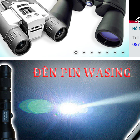
HỖ 
Tell
097