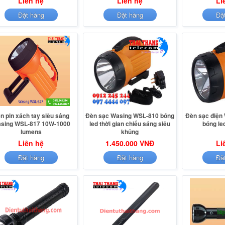
Liên hệ
Liên hệ
Li
Đặt hàng
Đặt hàng
Đặ
n pin xách tay siêu sáng
Đèn sạc Wasing WSL-810 bóng
Đèn sạc điện
sing WSL-817 10W-1000
led thời gian chiếu sáng siêu
bóng le
lumens
khủng
Liên hệ
1.450.000 VNĐ
Li
Đặt hàng
Đặt hàng
Đặ