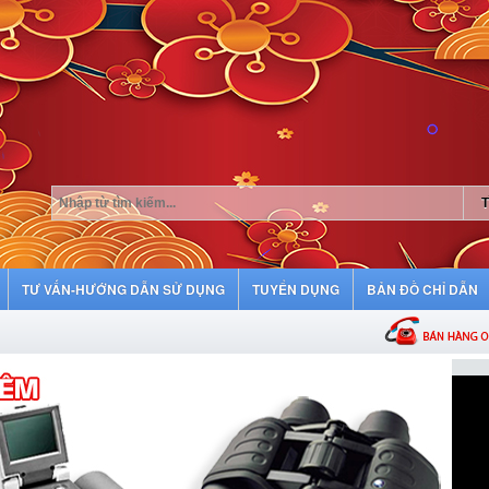
TƯ VẤN-HƯỚNG DẪN SỬ DỤNG
TUYỂN DỤNG
BẢN ĐỒ CHỈ DẪN