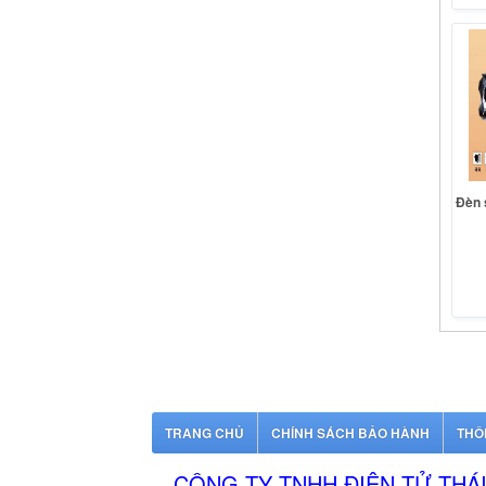
Đèn 
TRANG CHỦ
CHÍNH SÁCH BẢO HÀNH
THÔ
CÔNG TY TNHH ĐIỆN TỬ THÁ