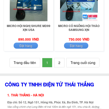
MICRO HỘI NGHỊ SHURE MD99
MICRO CỔ NGỖNG HỘI THẢO
XỊN USA
SAMSUNG XỊN
890.000 VNĐ
750.000 VNĐ
Đặt hàng
Đặt hàng
Trang đầu tiên
1
2
Trang cuối cùng
CÔNG TY TNHH ĐIỆN TỬ THÁI THẮNG
1. THÁI THẮNG - HÀ NỘI
Địa chỉ: Số 12, Ngõ 151, Hồng Hà, Phúc Xá, Ba Đình, TP. Hà Nội
Vào cổng chính chợ Long Biên rẽ trái 100m là đến ngõ 151, khu chia lô, đường