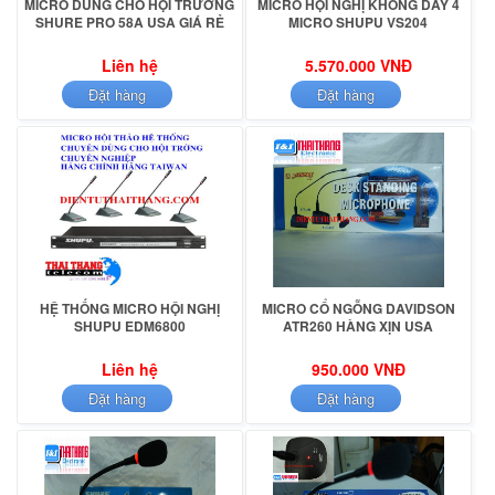
MICRO DÙNG CHO HỘI TRƯỜNG
MICRO HỘI NGHỊ KHÔNG DÂY 4
SHURE PRO 58A USA GIÁ RẺ
MICRO SHUPU VS204
Liên hệ
5.570.000 VNĐ
Đặt hàng
Đặt hàng
HỆ THỐNG MICRO HỘI NGHỊ
MICRO CỔ NGỖNG DAVIDSON
SHUPU EDM6800
ATR260 HÀNG XỊN USA
Liên hệ
950.000 VNĐ
Đặt hàng
Đặt hàng