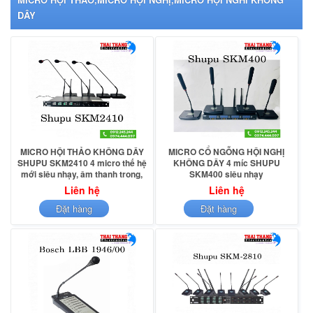
nghị cao cấp hàng xịn chính hãng sản xuất tại taiwan.
DÂY
MICRO HỘI THẢO KHÔNG DÂY
MICRO CỔ NGỖNG HỘI NGHỊ
SHUPU SKM2410 4 micro thế hệ
KHÔNG DÂY 4 míc SHUPU
mới siêu nhạy, âm thanh trong,
SKM400 siêu nhạy
sóng khỏe.
Liên hệ
Liên hệ
Đặt hàng
Đặt hàng