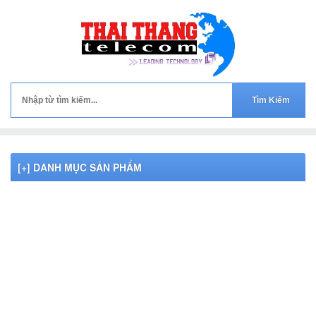
[+] DANH MỤC SẢN PHẨM
PHỤ KIỆN CAMERA QUESTEK