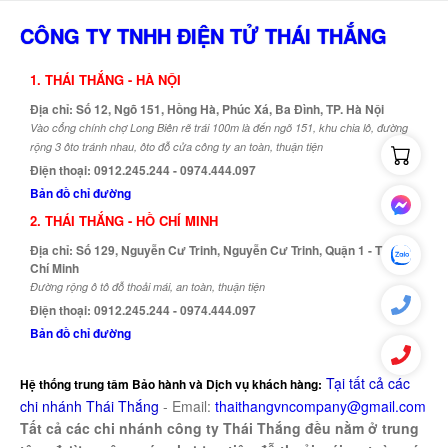
CÔNG TY TNHH ĐIỆN TỬ THÁI THẮNG
1. THÁI THẮNG - HÀ NỘI
Địa chỉ: Số 12, Ngõ 151, Hồng Hà, Phúc Xá, Ba Đình, TP. Hà Nội
Vào cổng chính chợ Long Biên rẽ trái 100m là đến ngõ 151, khu chia lô, đường
rộng 3 ôto tránh nhau, ôto đỗ cửa công ty an toàn, thuận tiện
Điện thoại: 0912.245.244 - 0974.444.097
Bản đồ chỉ đường
2. THÁI THẮNG - HỒ CHÍ MINH
Địa chỉ: Số 129, Nguyễn Cư Trinh, Nguyễn Cư Trinh, Quận 1 - TP. Hồ
Chí Minh
Đường rộng ô tô đỗ thoải mái, an toàn, thuận tiện
Điện thoại: 0912.245.244 - 0974.444.097
Bản đồ chỉ đường
Tại tất cả các
Hệ thống trung tâm Bảo hành và Dịch vụ khách hàng:
chi nhánh Thái Thắng
-
Email:
thaithangvncompany@gmail.com
Tất cả các chi nhánh công ty Thái Thắng đều nằm ở trung