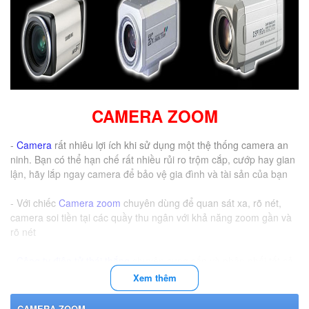
CAMERA ZOOM
-
Camera
rất nhiêu lợi ích khi sử dụng một thệ thống camera an
ninh. Bạn có thể hạn chế rất nhiều rủi ro trộm cắp, cướp hay gian
lận, hãy lắp ngay camera để bảo vệ gia đình và tài sản của bạn
- Với chiếc
Camera zoom
chuyên dùng để quan sát xa, rõ nét,
camera soi tiền tại các quầy thu ngân với khả năng zoom gần và
rõ nét
-
Công ty điện tử thái thắng
chuyên cung cấp và phân phối tất cả
các dòng camera
Xem thêm
CAMERA ZOOM