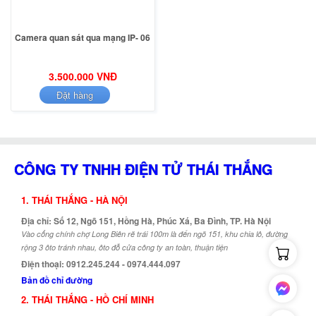
Camera quan sát qua mạng IP- 06
3.500.000 VNĐ
Đặt hàng
CÔNG TY TNHH ĐIỆN TỬ THÁI THẮNG
1. THÁI THẮNG - HÀ NỘI
Địa chỉ: Số 12, Ngõ 151, Hồng Hà, Phúc Xá, Ba Đình, TP. Hà Nội
Vào cổng chính chợ Long Biên rẽ trái 100m là đến ngõ 151, khu chia lô, đường
rộng 3 ôto tránh nhau, ôto đỗ cửa công ty an toàn, thuận tiện
Điện thoại: 0912.245.244 - 0974.444.097
Bản đồ chỉ đường
2. THÁI THẮNG - HỒ CHÍ MINH