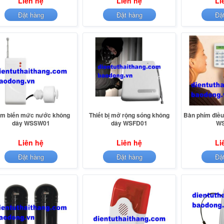
Liên hệ
Liên hệ
Li
Đặt hàng
Đặt hàng
Đặ
m biến mức nước không
Thiết bị mở rộng sóng không
Bàn phím điều
dây WSSW01
dây WSFD01
WS
Liên hệ
Liên hệ
Li
Đặt hàng
Đặt hàng
Đặ