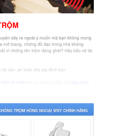
TRỘM
huyện sảy ra ngoài ý muốn mà bạn không mong
cửa mở toang, những đồ đạc trong nhà không
mất vì những tên trộm đáng ghét? Hãy bảo vệ tài
tài sản ,an toàn cho gia đình bạn
trộm rẻ nhất
trên thị trường hiện này.
báo trộm
 wsy chinh hãng
 CHỐNG TRỘM HỒNG NGOẠI WSY CHÍNH HÃNG