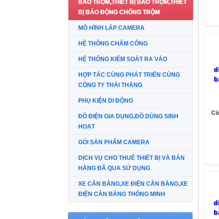
BÁO TRỘM,THIẾT BỊ BÁO TRỘM,THIẾT
BỊ BÁO ĐỘNG CHỐNG TRỘM
MÔ HÌNH LẮP CAMERA
HỆ THỐNG CHẤM CÔNG
HỆ THỐNG KIỂM SOÁT RA VÀO
HỢP TÁC CÙNG PHÁT TRIỂN CÙNG
CÔNG TY THÁI THẮNG
PHỤ KIỆN DI ĐỘNG
Cả
ĐỒ ĐIỆN GIA DỤNG,ĐỒ DÙNG SINH
HOẠT
GÓI SẢN PHẨM CAMERA
DỊCH VỤ CHO THUÊ THIẾT BỊ VÀ BÁN
HÀNG ĐÃ QUA SỬ DỤNG
XE CÂN BẰNG,XE ĐIỆN CÂN BẰNG,XE
ĐIỆN CÂN BẰNG THÔNG MINH