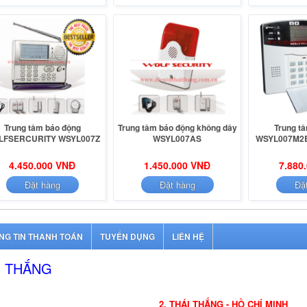
Trung tâm báo động
Trung tâm báo động không dây
Trung t
LFSERCURITY WSYL007Z
WSYL007AS
WSYL007M2B
4.450.000 VNĐ
1.450.000 VNĐ
7.880
Đặt hàng
Đặt hàng
Đặ
NG TIN THANH TOÁN
TUYỂN DỤNG
LIÊN HỆ
I THẮNG
2. THÁI THẮNG - HỒ CHÍ MINH