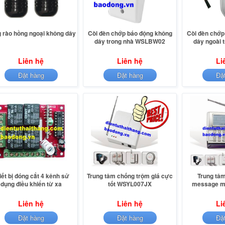
 rào hồng ngoại không dây
Còi đèn chớp báo động không
Còi đèn chớp
dây trong nhà WSLBW02
dây ngoài
Liên hệ
Liên hệ
Li
Đặt hàng
Đặt hàng
Đặ
iết bị đóng cắt 4 kênh sử
Trung tâm chống trộm giá cực
Trung tâ
dụng điều khiển từ xa
tốt WSYL007JX
message m
Liên hệ
Liên hệ
Li
Đặt hàng
Đặt hàng
Đặ