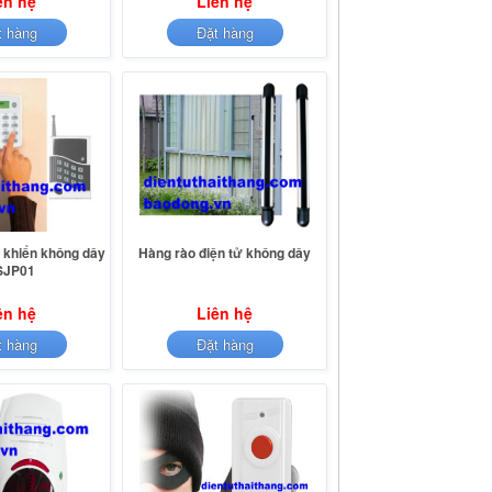
ên hệ
Liên hệ
t hàng
Đặt hàng
 khiển không dây
Hàng rào điện tử không dây
JP01
ên hệ
Liên hệ
t hàng
Đặt hàng