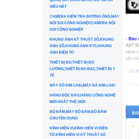
QUAN SÁT DƯỚI NƯỚC DÒ TÌM CÁ
SIÊU NÉT
CAMERA KIỂM TRA ĐƯỜNG ỐNG,MÁY
NỘI SOI CÔNG NGHIỆP,CAMERA NỘI
SOI CÔNG NGHIỆP
-
Báo 
KHUNG ẢNH KỸ THUẬT SỐ,KHUNG
đợi? B
ẢNH SỐ,KHUNG ẢNH KTS,KHUNG
cánh m
ẢNH ĐIỆN TỬ
sản củ
THIẾT BỊ ĐO,THIẾT BỊ ĐO
LƯỜNG,THIẾT BỊ ĐO ĐẠC,THIẾT BỊ Y
- Với
t
TẾ
-
Công 
MÁY DÒ KIM LOẠI,MÁY RÀ KIM LOẠI
hồng n
HÀNG ĐỘC ĐÁO,HÀNG CÔNG NGHỆ
MỚI NHẤT THẾ GIỚI
BỘ ĐÀM,MÁY BỘ ĐÀM,BỘ ĐÀM
BÁ
CHUYÊN DỤNG
CỦ
KÍNH HIỂN VI,KÍNH HIỂN VI ĐIỆN
TỬ,KÍNH HIỂN VI KỸ THUẬT SỐ