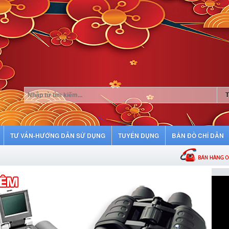
TƯ VẤN-HƯỚNG DẪN SỬ DỤNG
TUYỂN DỤNG
BẢN ĐỒ CHỈ DẪN