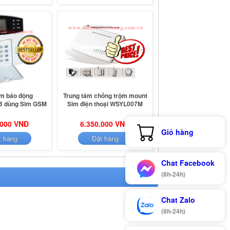
âm báo động
Trung tâm chống trộm mount
 dùng Sim GSM
Sim điện thoại WSYL007M
.000 VNĐ
6.350.000 VNĐ
Giỏ hàng
t hàng
Đặt hàng
Chat Facebook
(8h-24h)
Chat Zalo
(8h-24h)