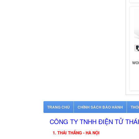
WO
TRANG CHỦ
CHÍNH SÁCH BẢO HÀNH
THÔ
CÔNG TY TNHH ĐIỆN TỬ THÁ
1. THÁI THẮNG - HÀ NỘI