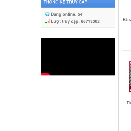
THỐNG KÊ TRUY CẬP
Đang online:
54
Hàng
Lượt truy cập:
66713302
Th