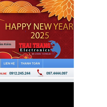
LIÊN HỆ
THANH TOÁN
0912.245.244
097.4444.097