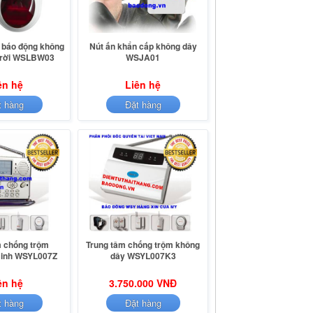
 báo động không
Nút ấn khẩn cấp không dây
 trời WSLBW03
WSJA01
ên hệ
Liên hệ
t hàng
Đặt hàng
m chống trộm
Trung tâm chống trộm không
inh WSYL007Z
dây WSYL007K3
ên hệ
3.750.000 VNĐ
t hàng
Đặt hàng