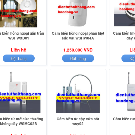
 biến hồng ngoại gắn trần
Cảm biến hồng ngoại phân biệt
Cảm biến khó
WSHWXD01
súc vật WSHW04A
dây
Liên hệ
1.250.000 VNĐ
Li
Đặt hàng
Đặt hàng
Đặ
 biến từ mở cửa thường
Cảm biến từ cậy cửa sắt
Cảm biến ru
không dây WSMC02B
wsy02