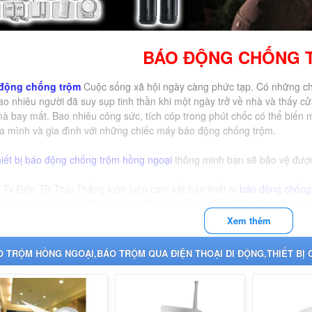
BÁO ĐỘNG CHỐNG 
động chống trộm
Cuộc sống xã hội ngày càng phức tạp. Có những c
ao nhiêu người đã suy sụp tinh thần khi một ngày trở về nhà và thấy 
à bay mất. Bao nhiêu công sức, tích cóp trong phút chốc có thể biến 
a mình và gia đình với những chiếc máy báo động chống trộm.
hiết bị báo động chống trộm hồng ngoại
thông minh bạn sẽ bảo vệ được 
Ty Điện Tử Thái Thắng luôn luôn cam kết bán thiết bị
báo động chống 
goại
,
báo trộm qua điện thoại di động
,
thiết bị chống trộm hồng ngoại
Xem thêm
O TRỘM HỒNG NGOẠI,BÁO TRỘM QUA ĐIỆN THOẠI DI ĐỘNG,THIẾT BỊ