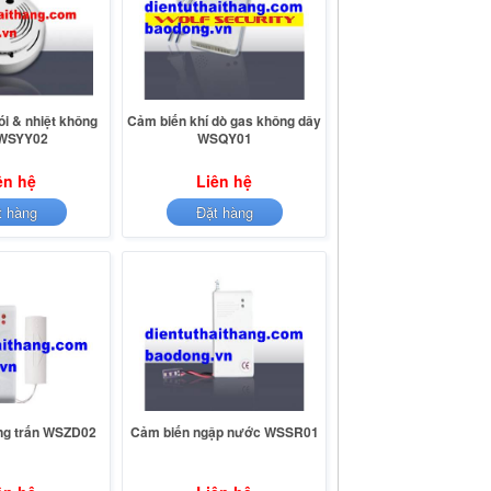
i & nhiệt không
Cảm biến khí dò gas không dây
 WSYY02
WSQY01
ên hệ
Liên hệ
t hàng
Đặt hàng
ng trấn WSZD02
Cảm biến ngập nước WSSR01